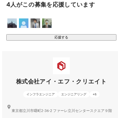
→【勤務地：立川、町田、吉祥寺】

4人がこの募集を応援しています
◆セルフエステ・カフェ事業

→【勤務地：立川市】

★コールセンター事業、営業支援事業においても、多くの大
応援する
手クライアント様との取引あり業績拡大中です。これからも
保険や金融業界のインフラを支え、多くのお客様に「ありが
とう」と言っていただきたい。多くのお客様、クライアント
様、従業員に支持されながら、更なるサービス向上を目指し
ます！

株式会社アイ・エフ・クリエイト
https://www.ifcreate.com/
インフラエンジニア
エンジニアリング
+
8
東京都立川市曙町2-36-2 ファーレ立川センタースクエア９階