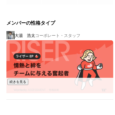
　・コールセンター運営支援 

　・システム構築 

　・営業管理システム「GAINA SYSTEM」開発・運営 

メンバーの性格タイプ
　・「チェックアップ無料歯科検診web」開発・運営

→【勤務地：立川市】

大湯 浩太
コーポレート・スタッフ
◆コールセンター事業

　・既存保険マーケットへのコール業務

→【勤務地：立川市、横浜市】

◆ネットメディア運営 

　・知識向上支援サイト『門衛』 

　・海外生活支援サイト『Hello! World』 

続きを見る
　・保険に関する情報サイト『保険のいろは』

→【勤務地：立川市】

◆銀行代理事業

　・住信SBIネット銀行の住宅ローン販売
