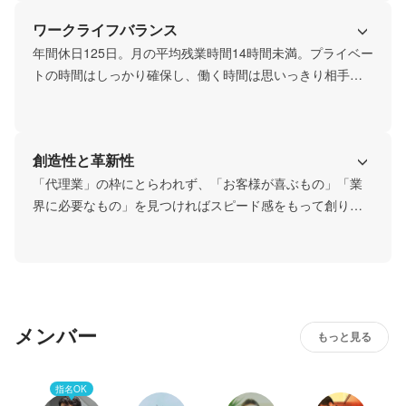
くあります。

ワークライフバランス
このプロダクトを考えたもの、創るもの、運用するもの、
フォローするもの、すべてが社内におり、愛情をもって進
年間休日125日。月の平均残業時間14時間未満。プライベー
化させていきます。
トの時間はしっかり確保し、働く時間は思いっきり相手の
ために働く。両方とも充実させて人生を楽しみましょう。
創造性と革新性
「代理業」の枠にとらわれず、「お客様が喜ぶもの」「業
界に必要なもの」を見つければスピード感をもって創り上
げます。手元にあるものをお客様に渡すのではなく、「私
たちには何がプラスできるか」を考え、実行することで価
値を高めます。それは一緒に働く隣の仲間にもそう。社名
にもある”創造”を実行することで革新を起こし続けます。
メンバー
もっと見る
指名OK