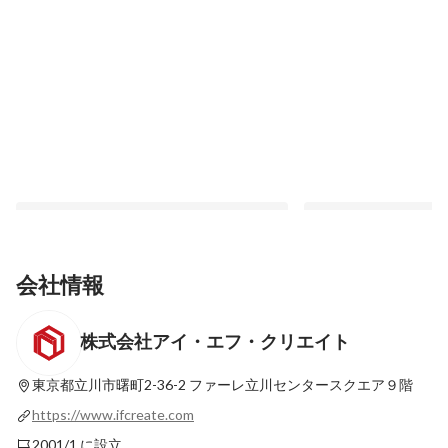
会社情報
株式会社アイ・エフ・クリエイト
新たな職階”サブマネージャー”が生まれま
2021年新卒入社（Wan
した🙌
ンタビュー｜就活のこ
事業部でのお仕事のこ
東京都立川市曙町2-36-2
ファーレ立川センタースクエア９階
最新順で表示
固定された投稿
た
https://www.ifcreate.com
2001/1 に設立