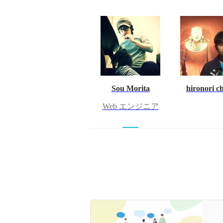
Sou Morita
hironori c
Web エンジニア
【