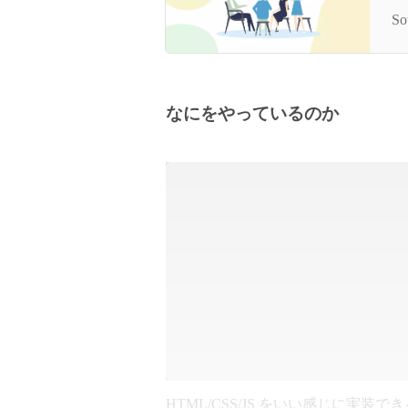
ク
S
なにをやっているのか
HTML/CSS/JS をいい感じに実装で