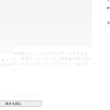
未経験からしっかりスキルアップできるよ
う、教育カリキュラムをご用意★現場で活か
く集まっ
せるスキルが身につくのでデビュー後も安
自慢の仲
心！
いエンジニアになれます！

未経験でも安心です！

続きを読む
幅な年収アップが見込めます！
