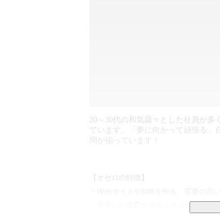
20～30代の和気藹々とした社員が多
ています。「夢に向かって頑張る」
間が揃っています！
【オセロの特徴】

・WebサイトやSNSを作る、需要の高
・充実した教育カリキュラムがあるから
・お仕事をレベルアップさせた分だけ大