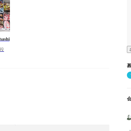
hashi
役