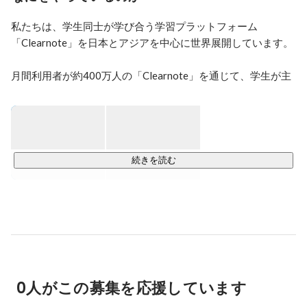
私たちは、学生同士が学び合う学習プラットフォーム
「Clearnote」を日本とアジアを中心に世界展開しています。

月間利用者が約400万人の「Clearnote」を通じて、学生が主
体的にテスト対策や受験勉強を行うサポートをしています。
教育業界のInnovationを生んだと自負しています。

【掲載実績】 

続きを読む
http://thebridge.jp/2018/01/arcterus-wins-gesa-global
https://jp.techcrunch.com/2015/06/24/150624arcterus/
https://jp.techcrunch.com/2016/11/22/arcterus-raised/
http://appmarketinglabo.net/clear-marketing/
・各種新聞社 

0人がこの募集を応援しています
毎日/朝日/読売/日経 

・テレビ 
