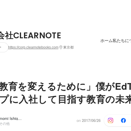
社CLEARNOTE
ホーム
私たちに
ー
https://corp.clearnotebooks.com
東京都
教育を変えるために」僕がEdT
プに入社して目指す教育の未
大沢 俊介, Tomomi Ishiguro
他1人
on
2017/06/26
 その他