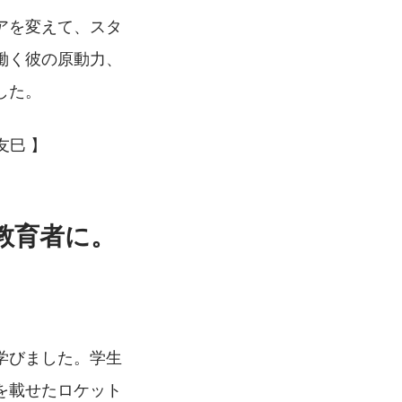
アを変えて、スタ
働く彼の原動力、
した。
友巳 】
教育者に。
学びました。学生
を載せたロケット