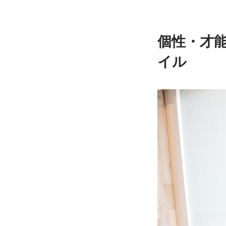
個性・才
イル