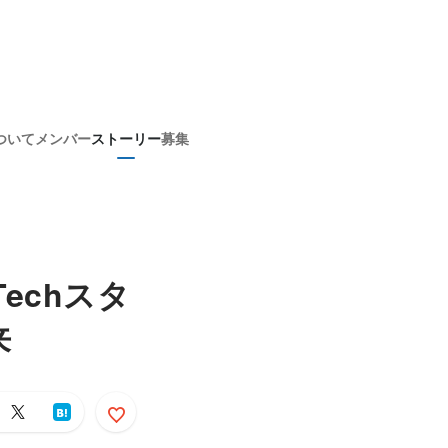
ついて
メンバー
ストーリー
募集
echスタ
来