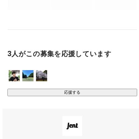
現在は不動産賃貸の分野でサービスを展開していますが、あ
くまでもチャットシステムの運営とオペレーション構築をす
る会社ですので、今後は様々な業界にサービスを展開予定で
す！

■heyの佐藤さんにラジオで取り上げていただきました！

3人がこの募集を応援しています
https://twitter.com/usksato/status/1269251307413450752?
ref_src=twsrc%5Etfw%7Ctwcamp%5Etweetembed&
;ref_url=h
ttps%3A%2F%2Fwww.notion.so%2FEntrance-Book-Jent-
16ae84192c284287a54a49d23808cd3a

応援する
■フリークアウト・ホールディングス代表の本田さんと弊社代
表山口の対談記事です。

今後の組織のあり方や事業について語っていますのでぜひご
https://www.notion.so/FO-Jent-
792221f1761a4aa8a3104ed8481edf22