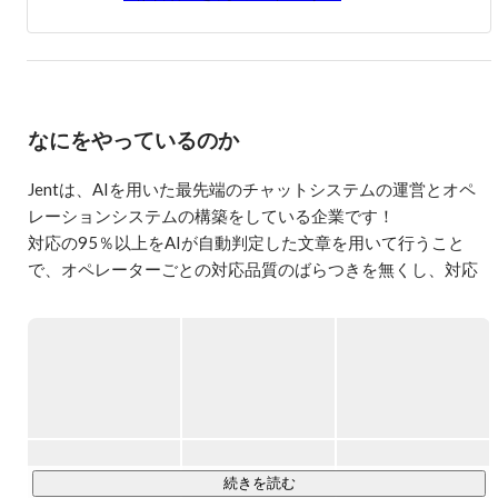
なにをやっているのか
Jentは、AIを用いた最先端のチャットシステムの運営とオペ
レーションシステムの構築をしている企業です！

対応の95％以上をAIが自動判定した文章を用いて行うこと
で、オペレーターごとの対応品質のばらつきを無くし、対応
速度を飛躍的に向上させることで、従来のチャット対応より
も高いレベルでの顧客対応を可能にしました。

その中でも現在はLINE上で “いつ、どこでも” 常にお部屋探し
／相談ができるサービス『スミカ（旧Jent）』を提供してい
https://sumika.live/
続きを読む