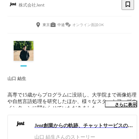
株式会社Jent
東京
中途
オンライン面談OK
山口 結生
高専で15歳からプログラムに没頭し、大学院まで画像処理
や自然言語処理を研究したほか、様々なスタートアップの
さらに表示
インターンに関わらせていただきました。

並行で、現共同創業者とSNS系のアプリを開発しグロー
ス、上場企業に事業売却しました。

Jent創業からの軌跡、チャットサービスの最先端となるまで
その後Jentを創業、代表として日々チャットのUX検証を進
めています。
山口 結生さんのストーリー