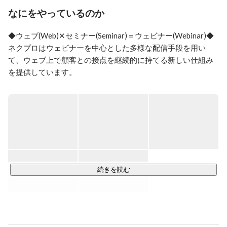
Time Value（生涯価値）を最大化する動画を活用したイ
なにをやっているのか
ンバウンドマーケティングの仕組みを構築。

2022年同社COOに就任。顧客ライフサイクルを活性化
◆ウェブ(Web)✕セミナー(Seminar)＝ウェビナー(Webinar)◆

するウェビナーマーケティングを展開中。

ネクプロはウェビナーを中心とした多様な配信手段を用い
現在はただオンラインでセミナーを行うだけではなく、
て、ウェブ上で顧客との接点を継続的に持てる新しい仕組み
ウェビナーを通して新たな価値を提供することを目指し
を提供しています。

て活動しています。

ウェビナーという、まだ未完成な業界を一緒に作り上げ
◆ウェビナーとは

ていきたい！といったような挑戦心のある方と一緒に働
コロナ禍で一度は耳にしたことがある方も多いのではないで
きたいと思っています。
しょうか。

ウェビナーとは、簡単に言うとWeb上で行うイベント（展示
会、セミナー、講演、説明会）のことです！

オンライン上で行うため人との接触を避けられるだけでな
く、開催場所に足を運ぶ必要がなく場所の制約を受けず、今
続きを読む
まで届かなかった潜在顧客の開拓や育成を効果的に行う事が
可能です。

さらにオンライン上で全て完結することが可能なので、もち
ろんコストも抑えられますが、何よりもITの力を使って全く