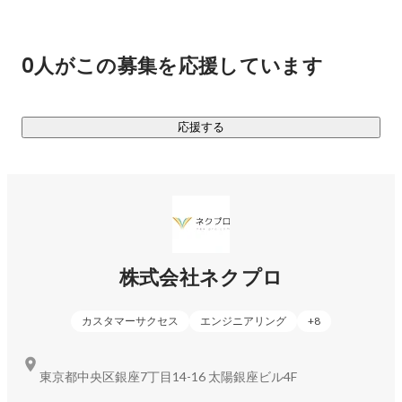
新しい情報伝達手段、顧客との接点づくりができるようにな
ります。

0人がこの募集を応援しています
◆ネクプロが提供するウェビナーを利用した際の5つのメリッ
ト

応援する
1. どこからでも発信、どこからでも参加でき、参加や集客が
しやすいこと

→ネット環境があればいつでもどこからでも参加が可能なの
で、集客のハードルはとても低くなります。

2. 申込受付から配信、結果分析までオンラインで自動化する
ことで業務の全てがシステム化

株式会社ネクプロ
→弊社のサービスでは申し込み開始から配信完了、アンケー
トやその後の分析まで一貫してサポートをします。特に企業
カスタマーサクセス
エンジニアリング
+
8
が開催するイベントは開催して終わりではなく、そこから契
約や売上など何かを得る目的があります。映像の配信で終わ
らず、その先の目的までトータルで支援することができま
東京都中央区銀座7丁目14-16 太陽銀座ビル4F
す。
