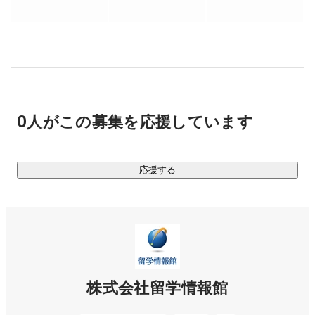
・人の考え方や価値観が変わるきっかけになれる

・若い人の夢を応援できる・サポートできる

【グループ会社としての付加価値】

またミッション実現のために必要だと考えたことは、

グループ会社として立ち上げ事業にしています。

0人がこの募集を応援しています
現在は、以下のグループ会社があります。

・イングリッシュイノベーションズ

応援する
・留学情報館ロサンゼルス支社

・Kredo IT Abroad

このように、日本、セブ島での英語・プログラミング・親子
向けの学校事業やキャリア支援、WEBメディア運営、教育ベ
ンチャーとしても多事業展開を行っています。

株式会社留学情報館
【中長期ビジョン】
