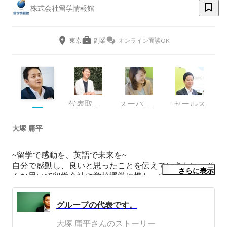
株式会社留学情報館
東京
副業
オンライン面談OK
代表取締役
スーパーバイザー、留学カウンセラー
セールス
大塚 庸平
~留学で感動を、英語で未来を~

自分で感動し、良いと思ったことを伝えていきたい。そ
さらに表示
んな思いで留学会社や学校運営に携わっています。

＜こんな会社です＞

グループの代表です。
⁻力がつく会社

⁻任せられる会社

大塚 庸平さんのストーリー