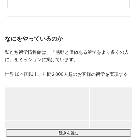
⁻女性が働きやすい会社

⁻海外にいくチャンスがある会社

⁻設立以来、増収を続ける会社

⁻働く仲間が仲の良い会社

＜こんな人と一緒に働きたい＞

なにをやっているのか
テクノロジーの進化スピードが速くなればなるほど、ビ
ジネスのサイクルも短くなっています。そんな中、弊社
私たち留学情報館は、「感動と価値ある留学をより多くの人
は１事業に経営資源を投下するのではなく、複数のビジ
に」をミッションに掲げています。

ネスを展開するポートフォリオ経営を目指しています。

よって、求める人材は「事業を担える人」

世界10ヶ国以上、年間2,000人超のお客様の留学を実現する
海外留学のプロフェッショナルです。 

日米比に展開する拠点を生かし、ビジネスを作れる人間
と一緒に働けると良いなと思っています。興味がある人
留学先を紹介し手続きを代行するだけではなく、お客様にと
はぜひエントリーして会社に遊びに来て下さい！
って本当に価値ある留学を実現するために日々奮闘していま
す。

【提供している付加価値】

続きを読む