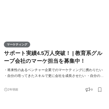
マーケティング
サポート実績4.5万人突破！ | 教育系グル
ープ会社のマーケ担当を募集中！
・将来性のあるベンチャー企業でのマーケティングに携わりたい
・自分の培ってきたスキルで更に会社を成長させたい ・自分のア
イデアを形に出来る環境で働きたい そんな想いのある方を、マー
ケターとして募集いたします。 現在、弊社は留学支援業界、英語
0
2年弱前
教育業界を牽引するポジションを確立できています。 ただ長期的
に見るとWebマーケティングだけではなく、SNSや動画サイト上
でのマーケティングが必要になってきていると考えてい