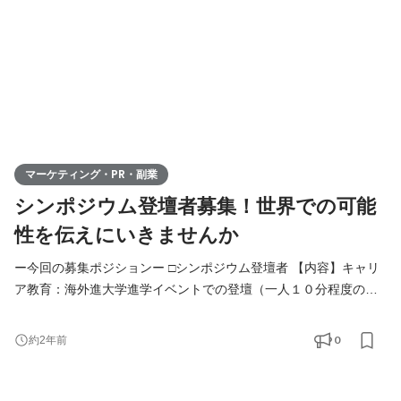
マーケティング・PR・副業
シンポジウム登壇者募集！世界での可能
性を伝えにいきませんか
ー今回の募集ポジションー □シンポジウム登壇者 【内容】キャリ
ア教育：海外進大学進学イベントでの登壇（一人１０分程度のス
ピーチあり） ※登壇スピーチ内容の相談などは弊社スタッフが並
走します！ご安心ください。 シンポジウム開催の様子と趣旨 ＜日
0
約2年前
本の高校生、海外への意識格差、鮮明に。＞
https://note.com/rjgroup/n/n847f55db732d 中高生の世界での可能
性を広げるキャリア教育に携わりたい方！！！ あなたの海外大学