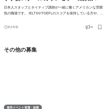
日本人スタッフとネイティブ講師が一緒に働くアメリカンな雰囲
気の職場です。 IELTSやTOEFLのスコアを保持している方や、留
学の経験がある方大歓迎です！ スクールカウンセラー兼事務手続
きスタッフとして ・入学希望者への学校説明 ・入学希望者へのカ
0
約1年前
ウンセリング ・学校の生徒さんへのサポート ・メール、電話対応
・事務作業全般データ入力 など、学校運営に携わるお仕事です。
仲間がフォローしあえる体制が整っています。 これか
その他の募集
留学イベント登壇・副業