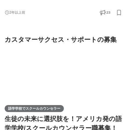
をするのが仕事。 現地の様子や学校の様子、手続きなどについて
話し、その方の留学を実現するのが役割となります。 ＜具体的に
23
2年以上前
は、こんなことをやります＞ ■留学カウンセリング ・お客様に合
った留学のご提案 ・留学実現に向けてのプランニング ・海外での
生活や仕事探し、人脈作りのアドバイ
カスタマーサクセス・サポートの募集
語学学校でスクールカウンセラー
生徒の未来に選択肢を！アメリカ発の語
学学校/スクールカウンセラー職募集！