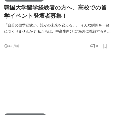
韓国大学留学経験者の方へ、高校での留
学イベント登壇者募集！
「自分の留学経験が、誰かの未来を変える」。 そんな瞬間を一緒
につくりませんか？ 私たちは、中高生向けに“海外に挑戦するきっ
かけ”を届ける出張イベントを行っています。 今回募集するのは、
あなた自身のリアルな留学経験を、中学生・高校生へシェアして
0
4ヶ月前
いただく ゲストスピーカー（パネル登壇） のお仕事です。 ・留
学で得た学びを伝えたい ・海外経験を活かせる場を探している ・
教育やキャリア支援に興味がある ・副業として