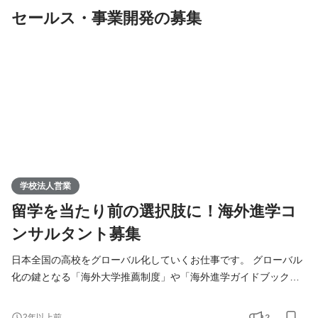
セールス・事業開発の募集
進学のご経験を
学校法人営業
留学を当たり前の選択肢に！海外進学コ
ンサルタント募集
日本全国の高校をグローバル化していくお仕事です。 グローバル
化の鍵となる「海外大学推薦制度」や「海外進学ガイドブック」
などを活用しながら、 先生、保護者、生徒の海外進学をサポート
します。 まだまだ日本は、卒業後に日本の大学しか考えていない
2
2年以上前