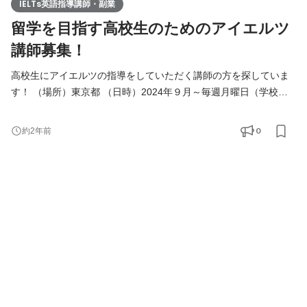
IELTs英語指導講師・副業
留学を目指す高校生のためのアイエルツ
講師募集！
高校生にアイエルツの指導をしていただく講師の方を探していま
す！ （場所）東京都 （日時）2024年９月～毎週月曜日（学校行
事等で変動する可能性あり）16:30-18:00 （経験・資格等）アイ
エルツ指導経験（またはアイエルツの勉強をされたことのある
0
約2年前
方）／教員免許は必須ではございません