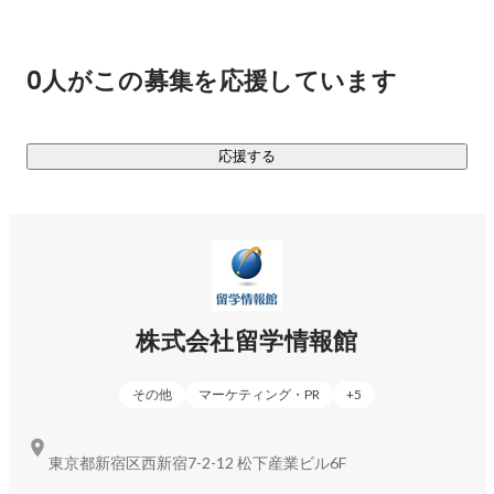
・メール、電話対応　等

2018年　セブに親子留学専門校「Kredo Kids」オープ
※校舎出勤となります。

ン。

2019年　京都オフィスオープン。スタッフが40名を超え
0人がこの募集を応援しています
★将来ネイティブ講師と連携しながら学校運営全般を管理す
る。

るマネージャー候補となる人材を募集しております！

東京都知事登録旅行業第3-6971号

応援する
有料職業紹介事業：13-ユ-308581

【魅力】

・日本人スタッフとネイティブ講師が一緒に働くアメリカン
ーーーーーーーーーーーーーーーーーーーー

な雰囲気の職場です！

＜イングリッシュイノベーションズ株式会社＞

・メンバー同士でフォローしあえる体制が整っています！

※留学情報館のグループ会社となります。

・英語が好きで、英語教育に携わりたい！スコア達成に向け
【事業内容】

て頑張る生徒の役に立ちたい！応援したいという方にピッタ
「英語を話せることによって広がる可能性、きっかけを
リな環境です！

株式会社留学情報館
提供していきたい」との思いから同社を設立しました。

弊社は、英語試験専門とする教育機関で、TOEIC、
TOEFL、IELTSのスコアアップを目指すコースを提供し
その他
マーケティング・PR
+
5
https://www.youtube.com/watch?v=cQY3f2j6z8k
ております。

校舎は新術・横浜・大阪の3校舎です。今回は新宿校の
スタッフをメインに採用を行いたいと考えております。

東京都新宿区西新宿7-2-12 松下産業ビル6F
https://www.youtube.com/watch?v=h6HB4WIJoLQ