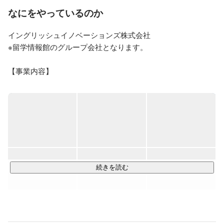
15年連続で20%以上成長しているベンチャー企業であ
なにをやっているのか
り、

日本、アメリカ、セブ島の3ヵ国に拠点を持っていま
イングリッシュイノベーションズ株式会社

す。

※留学情報館のグループ会社となります。

社員数は合わせて250名以上の大所帯となっておりま
す。

【事業内容】

事業拡大につき「価値ある留学をひとりでも多くの人
「英語を話せることによって広がる可能性、きっかけを提供
へ」提供したいメンバーを募集しています！

していきたい」との思いから同社を設立しました。弊社は、
英語試験専門とする教育機関で、TOEIC、TOEFL、IELTSのス
【略歴】

2005年　アメリカ・ロサンゼルスにて創業

コアアップを目指すコースを提供しております。校舎は新
2008年　日本法人ができる。このころはロサンゼルス留
宿・横浜・大阪の3校舎です。

学専門エージェントだった。

2010年　今の「留学情報館」に社名変更。世界７カ国以
【お仕事内容】

上の留学を扱うようになる。

スクールカウンセラーとして、以下校運営全般に携わるお仕
続きを読む
2013年　大阪オフィスオープン

事に携わっていただきたいと考えております！

2014年　TOEIC/TOEFL/IELTS専門学校「イングリッシ
・入学希望者への学校説明

ュイノベーションズ」開業

2015年　フィリピン留学VR開発

・入学希望者へのカウンセリング営業

2016年　セブにプログラミングの学校オープン、「マ
・学校の生徒さんへのサポート

マ・赤ちゃん留学」事業開始。
