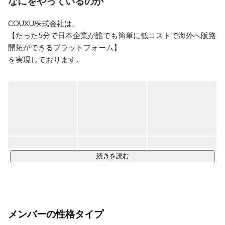
なにをやっているのか
COUXU株式会社は、

【たった5分で日本企業が誰でも簡単に低コストで海外へ販路
開拓ができるプラットフォーム】

を実現しております。

▶あなたの「いいね」を世界のGoodに

我々は、世界の“欲しい”という情報を日本企業に提供するプラ
ットフォーム“セカイコネクト”を運営しています。セカイコネ
クトには約30ヶ国、約2500社の海外企業のニーズが掲載され
ており、日々新しい情報（調達依頼）が追加されているた
め、いつでも簡単に海外企業の“欲しい”という情報を

ることができます。またセカイコネクトには様々な機能があ
続きを読む
り、セカイコネクト内からすぐに取引提案などのメッセージ
を送ることが可能です。

《セカイコネクトでできること》

メンバーの性格タイプ
・日本のプロダクトに興味のある世界30ヶ国、2,500社超の