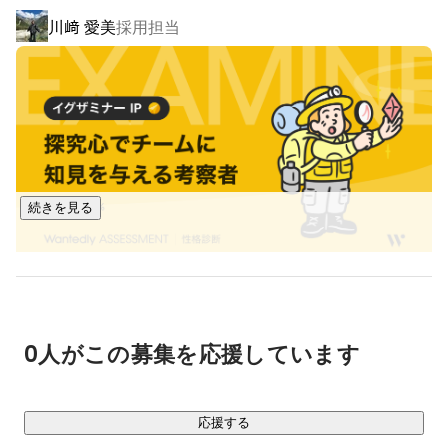
海外企業にアプローチできる

川﨑 愛美
採用担当
・営業の効率化でたった1日5分で海外営業を実現

・海外営業未経験の日本企業でもサポートを受けながら、海
外進出を実現

・毎月100~200件の海外企業からもらった調達要望をリアル
タイムで閲覧可能

・展示会や従来の海外進出手法よりもはるかに低コストで海
外進出が可能に
続きを見る
0人がこの募集を応援しています
応援する