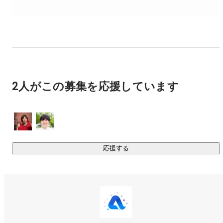
また、「ギフトを通じた顧客体験のデータ」と「AI」を掛け
■米国でeギフト　AnyReachが1.1億円調達

https://www.nikkei.com/article/DGXZQOUC1913T0Z10C23A1
合わせ、ギフト・EC体験を自動で最適化する『次世代コマー
000000/

スインフラ』を構築していくため、2026年よりAI領域の事業
を拡大中です。

■EC向けeギフトのAnyReach、ギフト機能の組み込み型集
私たちと一緒に、ギフト × AI × グローバルで「80億人がギフ
客で世界へ

https://kepple.co.jp/articles/financing/jzhzlj6xo

トを贈り合う世界」を目指しませんか？

■グロースに関するnoteもいろいろと書いてます

2人がこの募集を応援しています
■『AnyGift』とは？

https://note.com/konosuke_nkj/
『AnyGift』は相手の住所を知らない相手にも気軽にギフトを
贈ることができる仕組み。自社ECサイトにたった一行タグを
埋め込むだけで簡単にeギフト施策を開始できる、eギフト
SaaSです！

リリースからわずか3年で、導入企業数は1,000社を突破し、
応援する
今後はグローバル展開を見据えながら、世界中のeギフトや
ECにおける課題解決をしたいと考えています！

■プロダクトの強み

「eギフト機能」を簡単に自社ECサイトへ組み込めるように
するため、導入コストを下げる実装方法や、導入してから運