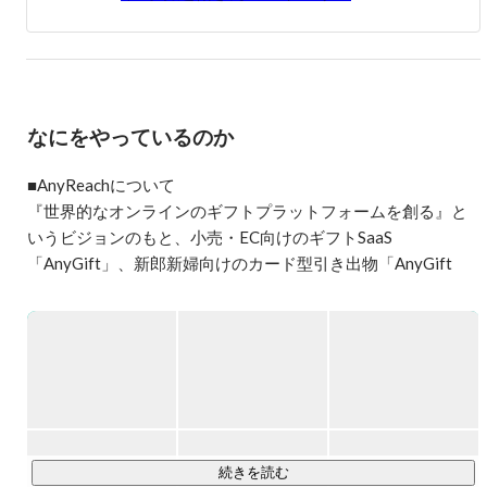
・2022/2 ~ 2023/2

株式会社stand.fm にて音声アプリのプロダクトマネージャ
ー。

音声アプリのUI/UX改善やBizDev、グロース等に従事。

・2021/10 ~ 現在

なにをやっているのか
AnyReach株式会社を創業し、代表取締役CEO。

eギフト組み込みSaaSのAnyGiftの開発・提供

■AnyReachについて

過去には以下のようなメディアでも掲載をいただきまし
『世界的なオンラインのギフトプラットフォームを創る』と
た！

いうビジョンのもと、小売・EC向けのギフトSaaS 
「AnyGift」、新郎新婦向けのカード型引き出物「AnyGift 
■あのプロダクトのPdMから学べ！

エウレカ金田氏、メルカリUSフリッツ氏など急成長サー
Wedding」、法人キャンペーン向けデジタルギフト事業
ビスのプロダクトマネジャー5選

「AnyCampaign」を開発・運営しています。現在、AnyGiftの
https://www.fastgrow.jp/articles/startup-professional-01

海外展開を強化中。

■身に着けるべきは“仮説検証力──PdMが起業家に向いて
AnyGift : 
https://anygift.jp/
いる理由とは？

メルカリOB樫田・中島のプロダクト談義

AnyGift Wedding : 
https://wedding.anygift.jp/
https://www.fastgrow.jp/articles/anyreach-nakajima-growthcamp-
AnyCampaign：
https://anycampaign.jp/
kashida

続きを読む