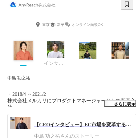
AnyReach株式会社
東京
新卒
オンライン面談OK
インサイドセールス/カスタマーサクセス/サポート/PR・広報
中島 功之祐
・2018/4  ~ 2021/2

株式会社メルカリにプロダクトマネージャーとして新卒入
さらに表示
社

新規事業の立ち上げや、CRM・グロース担当としてメル
カリ全体のGMV向上に貢献。

【CEOインタビュー】EC市場を変革するeギフト。多くの企業が導入する注目のサービスの強さとは
またメルカリShopsの立ち上げに従事。

中島 功之祐さんのストーリー