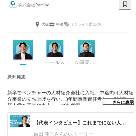
株式会社Remind
大阪
中途
オンライン面談OK
セールス
AI事業開発 / 戦略人事（兼務）
廣田 剛志
新卒でベンチャーの人材紹介会社に入社、中途向け人材紹
介事業の立ち上げを行い、3年間事業責任者として従事。

さらに表示
新人賞を受賞や売上トップを獲得。

その後、「株式会社Remind」を創設し独立。

【代表インタビュー】これまでにない人材業界の画期的なサービスを生み出した代表が、「学歴や職歴が無くても正当に勝負ができる世の中にしたい」理由
HR関連のお仕事に携わらせて頂いております。

廣田 剛志さんのストーリー
◇実績
