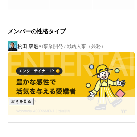
プライベートでは全力で遊び、仕事では本音でぶつかり合
う。 

そんな「心理的安全性」があるからこそ、失敗を恐れず、挑
戦し、お互いを磨き合える組織です。

メンバーの性格タイプ
▍《Mission/使命》 

松田 康魁
AI事業開発 / 戦略人事（兼務）
￣￣￣￣￣￣￣￣￣￣

《企業の「やりたい」をヒトの力で「やれる」に》

Remindは、ヒトの力を通じて企業の課題や目標を実現する伴
走者です。

「泥クサいほど、オモシロい。」という価値観を基盤に、

企業の「やりたい」を叶えるため、私たち自身も成長を楽し
みながら挑戦を続けます。 

Remindのメンバーひとりひとりの成長が、顧客にも大きな価
続きを見る
値を届けられる組織になると信じています。

▍《Vision/展望》

￣￣￣￣￣￣￣￣￣￣

《100社の「ありがとう」をもらう》
