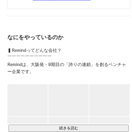
■人材紹介事業独自のサービスを展開しFC加盟店数30社

■中途採用コンサルティング

　・東証一部上場グループ

■中途採用コンサルティング

　・年間紹介数40名

なにをやっているのか
▍Remindってどんな会社？ 

￣￣￣￣￣￣￣￣￣￣

Remindは、大阪発・8期目の「誇りの連鎖」を創るベンチャ
ー企業です。

メンバーは約30名。「ヒトは、ヒトでしか磨かれない」とい
う信念のもと、20代の若手が「責任と覚悟」を持って事業に
挑んでいます。

最大の長所は、圧倒的な「仲の良さ」と「風通しの良さ」で
す。 

社長とも距離ゼロで話せるフラットな環境で、先輩/後輩の仲
もいいです。

続きを読む