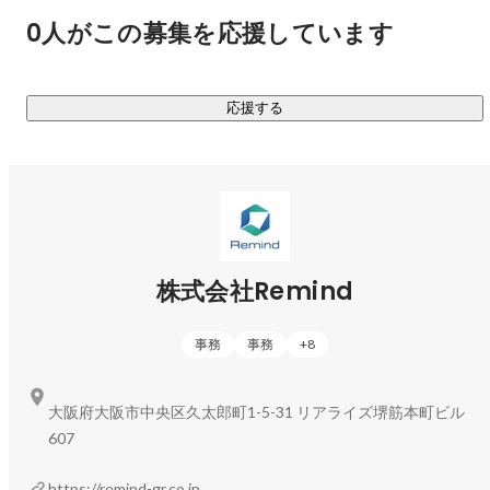
私たちが欲しいのは、形だけの感謝ではありません。

0人がこの募集を応援しています
困難を一緒に乗り越え、結果を出した時にだけもらえる、心
からの「本気のありがとう」です。

応援する
今はBtoBの分野で、パートナー企業の成功が私たちの成功に
直結する仕組み（人材FCや営業代行）を大切にし、成果を極
めるフェーズ。 つまり、「相手が勝たないと、自分たちも勝
てない」ということ。

その覚悟でまずは、100社の本気のありがとうを積み重ねて
いきたいと思っています。

株式会社Remind
▍展開しているサービス

事務
事務
+
8
￣￣￣￣￣￣￣￣￣￣

私たちは、以下の3つの事業を「単なるビジネス」とは捉えて
大阪府大阪市中央区久太郎町1-5-31 リアライズ堺筋本町ビル
いません。 

607
これらはすべて、『ヒトを磨き、企業に貢献するための手
段』です。

https://remind-gr.co.jp