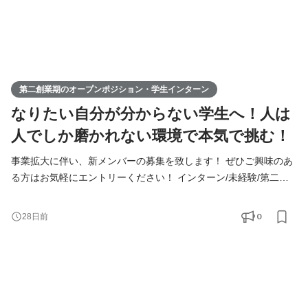
第二創業期のオープンポジション・学生インターン
なりたい自分が分からない学生へ！人は
人でしか磨かれない環境で本気で挑む！
事業拡大に伴い、新メンバーの募集を致します！ ぜひご興味のあ
る方はお気軽にエントリーください！ インターン/未経験/第二新
卒の方も大歓迎！ ◆Youtube/7期総会OPムービー公開中！
https://youtu.be/toEAvZnFaho?si=wqt3GJy5nk34K8iy ◆Tiktokで社
0
28日前
員の日常を公開中！ https://www.tiktok.com/@remindrecruit?
_t=8lcQQ53mxy3&_r=1 7期目年商15億、8期目年商30億を目指す
Remindグループでは、 今後MVVに共感し共に想いを叶えるため
に前進できるメンバーを採用していきたいと考えて