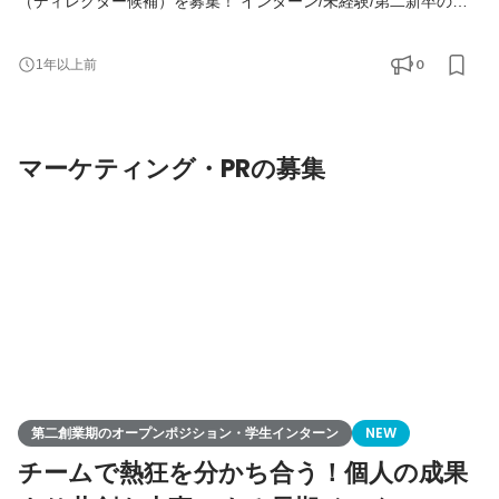
（ディレクター候補）を募集！ インターン/未経験/第二新卒の方
も大歓迎！ ※副業・業務委託での応募、スマホのみでの編集経験
のみはNG ◆Youtubeで社内Vlogを公開中！
0
1年以上前
https://www.youtube.com/@remind_ch ◆Tiktokで社員の日常を公
開中！ https://www.tiktok.com/@remindrecruit?
_t=8lcQQ53mxy3&_r=1 ▍募集背景 ￣￣￣￣￣￣￣￣￣￣ Remind
マーケティング・PRの募集
は「大切な人を大切にできる想いを社会にリマインドする」とい
う理
第二創業期のオープンポジション・学生インターン
NEW
チームで熱狂を分かち合う！個人の成果