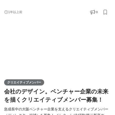
も大歓迎！ ※副業・業務委託での応募、スマホのみでの編集経験
のみはNG ◆Youtubeで社内Vlogを公開中！
0
1年以上前
https://www.youtube.com/@remind_ch ◆Tiktokで社員の日常を公
開中！ https://www.tiktok.com/@remindrecruit?
_t=8lcQQ53mxy3&_r=1 ▍募集背景 ￣￣￣￣￣￣￣￣￣￣ Remind
は「大切な人を大切にできる想いを社会にリマインドする」とい
う理
クリエイティブメンバー
会社のデザイン。ベンチャー企業の未来
を描くクリエイティブメンバー募集！
急成長中の大阪ベンチャー企業を支えるクリエイティブメンバー