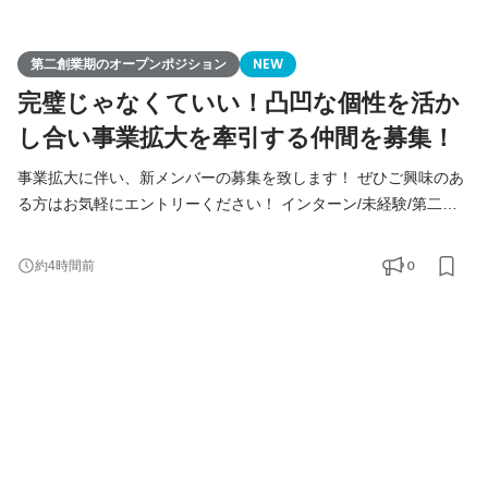
第二創業期のオープンポジション
NEW
完璧じゃなくていい！凸凹な個性を活か
し合い事業拡大を牽引する仲間を募集！
事業拡大に伴い、新メンバーの募集を致します！ ぜひご興味のあ
る方はお気軽にエントリーください！ インターン/未経験/第二新
卒の方も大歓迎！ ◆Youtube/7期総会OPムービー公開中！
https://youtu.be/toEAvZnFaho?si=wqt3GJy5nk34K8iy ◆Tiktokで社
0
約4時間前
員の日常を公開中！ https://www.tiktok.com/@remindrecruit?
_t=8lcQQ53mxy3&_r=1 7期目年商15億、8期目年商30億を目指す
Remindグループでは、 今後MVVに共感し共に想いを叶えるため
に前進できるメンバーを採用していきたいと考えて