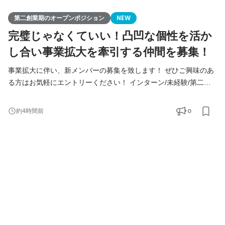
第二創業期のオープンポジション
NEW
完璧じゃなくていい！凸凹な個性を活か
し合い事業拡大を牽引する仲間を募集！
事業拡大に伴い、新メンバーの募集を致します！ ぜひご興味のあ
る方はお気軽にエントリーください！ インターン/未経験/第二新
卒の方も大歓迎！ ◆Youtube/7期総会OPムービー公開中！
https://youtu.be/toEAvZnFaho?si=wqt3GJy5nk34K8iy ◆Tiktokで社
0
約4時間前
員の日常を公開中！ https://www.tiktok.com/@remindrecruit?
_t=8lcQQ53mxy3&_r=1 7期目年商15億、8期目年商30億を目指す
Remindグループでは、 今後MVVに共感し共に想いを叶えるため
に前進できるメンバーを採用していきたいと考えて