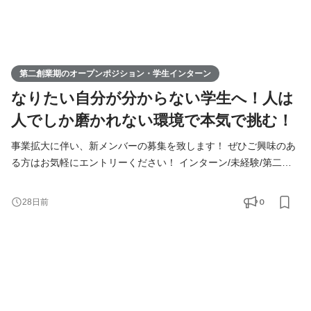
第二創業期のオープンポジション・学生インターン
なりたい自分が分からない学生へ！人は
人でしか磨かれない環境で本気で挑む！
事業拡大に伴い、新メンバーの募集を致します！ ぜひご興味のあ
る方はお気軽にエントリーください！ インターン/未経験/第二新
卒の方も大歓迎！ ◆Youtube/7期総会OPムービー公開中！
https://youtu.be/toEAvZnFaho?si=wqt3GJy5nk34K8iy ◆Tiktokで社
0
28日前
員の日常を公開中！ https://www.tiktok.com/@remindrecruit?
_t=8lcQQ53mxy3&_r=1 7期目年商15億、8期目年商30億を目指す
Remindグループでは、 今後MVVに共感し共に想いを叶えるため
に前進できるメンバーを採用していきたいと考えて