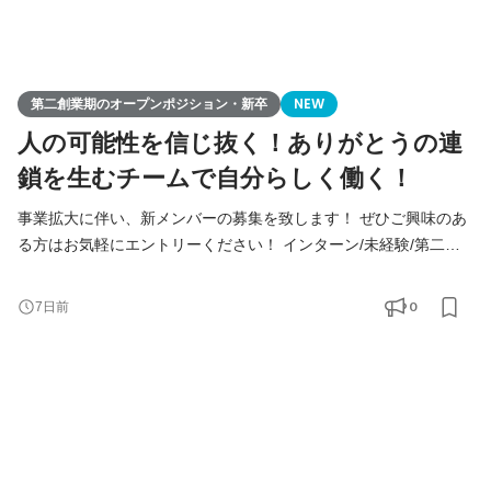
第二創業期のオープンポジション・新卒
NEW
人の可能性を信じ抜く！ありがとうの連
鎖を生むチームで自分らしく働く！
事業拡大に伴い、新メンバーの募集を致します！ ぜひご興味のあ
る方はお気軽にエントリーください！ インターン/未経験/第二新
卒の方も大歓迎！ ◆Youtube/7期総会OPムービー公開中！
https://youtu.be/toEAvZnFaho?si=wqt3GJy5nk34K8iy ◆Tiktokで社
0
7日前
員の日常を公開中！ https://www.tiktok.com/@remindrecruit?
_t=8lcQQ53mxy3&_r=1 7期目年商15億、8期目年商30億を目指す
Remindグループでは、 今後MVVに共感し共に想いを叶えるため
に前進できるメンバーを採用していきたいと考えて