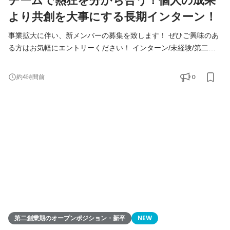
チームで熱狂を分かち合う！個人の成果
より共創を大事にする長期インターン！
事業拡大に伴い、新メンバーの募集を致します！ ぜひご興味のあ
る方はお気軽にエントリーください！ インターン/未経験/第二新
卒の方も大歓迎！ ◆Youtube/7期総会OPムービー公開中！
https://youtu.be/toEAvZnFaho?si=wqt3GJy5nk34K8iy ◆Tiktokで社
0
約4時間前
員の日常を公開中！ https://www.tiktok.com/@remindrecruit?
_t=8lcQQ53mxy3&_r=1 7期目年商15億、8期目年商30億を目指す
Remindグループでは、 今後MVVに共感し共に想いを叶えるため
に前進できるメンバーを採用していきたいと考えて
第二創業期のオープンポジション・新卒
NEW