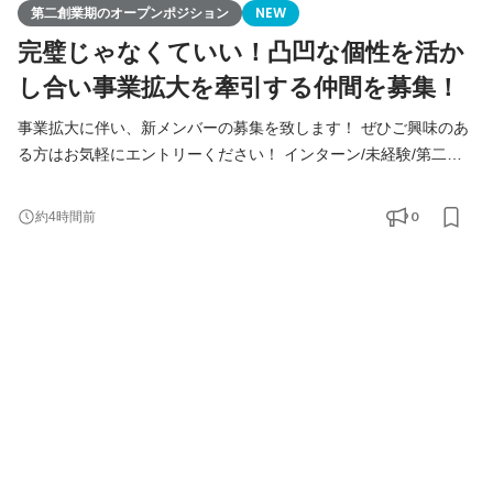
第二創業期のオープンポジション
NEW
完璧じゃなくていい！凸凹な個性を活か
し合い事業拡大を牽引する仲間を募集！
事業拡大に伴い、新メンバーの募集を致します！ ぜひご興味のあ
る方はお気軽にエントリーください！ インターン/未経験/第二新
卒の方も大歓迎！ ◆Youtube/7期総会OPムービー公開中！
https://youtu.be/toEAvZnFaho?si=wqt3GJy5nk34K8iy ◆Tiktokで社
0
約4時間前
員の日常を公開中！ https://www.tiktok.com/@remindrecruit?
_t=8lcQQ53mxy3&_r=1 7期目年商15億、8期目年商30億を目指す
Remindグループでは、 今後MVVに共感し共に想いを叶えるため
に前進できるメンバーを採用していきたいと考えて