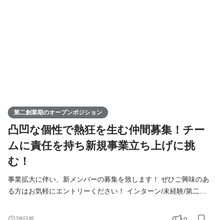
Remindグループでは、 今後MVVに共感し共に想いを叶えるため
に前進できるメンバーを採用していきたいと考えて
第二創業期のオープンポジション
凸凹な個性で熱狂を生む仲間募集！チー
ムに責任を持ち新規事業立ち上げに挑
む！
事業拡大に伴い、新メンバーの募集を致します！ ぜひご興味のあ
る方はお気軽にエントリーください！ インターン/未経験/第二新
卒の方も大歓迎！ ◆Youtube/7期総会OPムービー公開中！
https://youtu.be/toEAvZnFaho?si=wqt3GJy5nk34K8iy ◆Tiktokで社
0
28日前