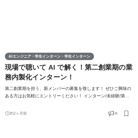
AIエンジニア・学生インターン・学生インターン
現場で聴いて AI で解く！第二創業期の業
務内製化インターン！
第二創業期を担う、新メンバーの募集を致します！ ぜひご興味の
ある方はお気軽にエントリーください！ インターン/未経験/第二
新卒の方も大歓迎！ ◆Youtube/7期総会OPムービー公開中！
https://youtu.be/toEAvZnFaho?si=wqt3GJy5nk34K8iy ◆Tiktokで社
0
約2ヶ月前
員の日常を公開中！ https://www.tiktok.com/@remindrecruit?
_t=8lcQQ53mxy3&_r=1 ▍募集職種 ￣￣￣￣￣￣￣￣￣￣ 「AI 実
装・プロダクト化パートナー（学生インターン）」ポジションの