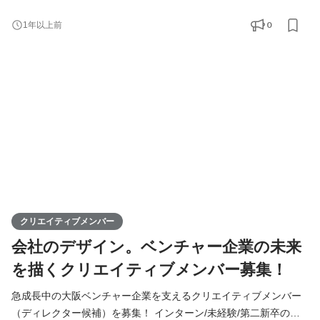
も大歓迎！ ※副業・業務委託での応募、スマホのみでの編集経験
のみはNG ◆Youtubeで社内Vlogを公開中！
0
1年以上前
https://www.youtube.com/@remind_ch ◆Tiktokで社員の日常を公
開中！ https://www.tiktok.com/@remindrecruit?
_t=8lcQQ53mxy3&_r=1 ▍募集背景 ￣￣￣￣￣￣￣￣￣￣ Remind
は「大切な人を大切にできる想いを社会にリマインドする」とい
う理
クリエイティブメンバー
会社のデザイン。ベンチャー企業の未来
を描くクリエイティブメンバー募集！
急成長中の大阪ベンチャー企業を支えるクリエイティブメンバー
（ディレクター候補）を募集！ インターン/未経験/第二新卒の方