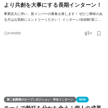
より共創を大事にする長期インターン！
事業拡大に伴い、新メンバーの募集を致します！ ぜひご興味のあ
る方はお気軽にエントリーください！ インターン/未経験/第二新
卒の方も大歓迎！ ◆Youtube/7期総会OPムービー公開中！
https://youtu.be/toEAvZnFaho?si=wqt3GJy5nk34K8iy ◆Tiktokで社
0
約4時間前
員の日常を公開中！ https://www.tiktok.com/@remindrecruit?
_t=8lcQQ53mxy3&_r=1 7期目年商15億、8期目年商30億を目指す
Remindグループでは、 今後MVVに共感し共に想いを叶えるため
に前進できるメンバーを採用していきたいと考えて
第二創業期のオープンポジション・学生インターン
NEW