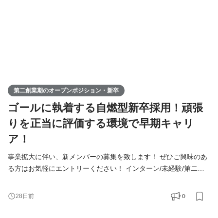
第二創業期のオープンポジション・新卒
ゴールに執着する自燃型新卒採用！頑張
りを正当に評価する環境で早期キャリ
ア！
事業拡大に伴い、新メンバーの募集を致します！ ぜひご興味のあ
る方はお気軽にエントリーください！ インターン/未経験/第二新
卒の方も大歓迎！ ◆Youtube/7期総会OPムービー公開中！
https://youtu.be/toEAvZnFaho?si=wqt3GJy5nk34K8iy ◆Tiktokで社
0
28日前
員の日常を公開中！ https://www.tiktok.com/@remindrecruit?
_t=8lcQQ53mxy3&_r=1 7期目年商15億、8期目年商30億を目指す