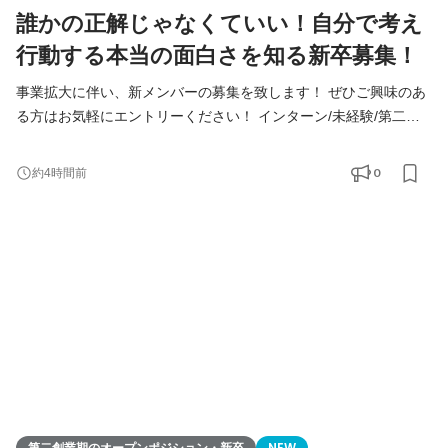
誰かの正解じゃなくていい！自分で考え
行動する本当の面白さを知る新卒募集！
事業拡大に伴い、新メンバーの募集を致します！ ぜひご興味のあ
る方はお気軽にエントリーください！ インターン/未経験/第二新
卒の方も大歓迎！ ◆Youtube/7期総会OPムービー公開中！
https://youtu.be/toEAvZnFaho?si=wqt3GJy5nk34K8iy ◆Tiktokで社
0
約4時間前
員の日常を公開中！ https://www.tiktok.com/@remindrecruit?
_t=8lcQQ53mxy3&_r=1 7期目年商15億、8期目年商30億を目指す
Remindグループでは、 今後MVVに共感し共に想いを叶えるため
に前進できるメンバーを採用していきたいと考えて
第二創業期のオープンポジション・新卒
NEW