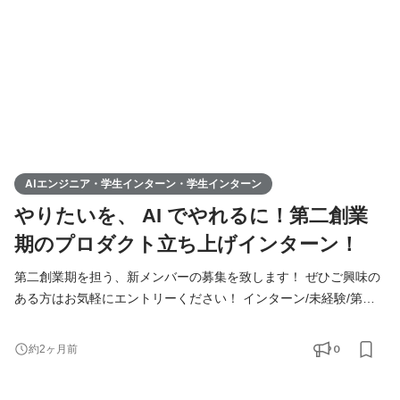
募集となります。 ▍具体的な業務内容
AIエンジニア・学生インターン・学生インターン
やりたいを、 AI でやれるに！第二創業
期のプロダクト立ち上げインターン！
第二創業期を担う、新メンバーの募集を致します！ ぜひご興味の
ある方はお気軽にエントリーください！ インターン/未経験/第二
新卒の方も大歓迎！ ◆Youtube/7期総会OPムービー公開中！
https://youtu.be/toEAvZnFaho?si=wqt3GJy5nk34K8iy ◆Tiktokで社
0
約2ヶ月前
員の日常を公開中！ https://www.tiktok.com/@remindrecruit?
_t=8lcQQ53mxy3&_r=1 ▍募集職種 ￣￣￣￣￣￣￣￣￣￣ 「AI 実