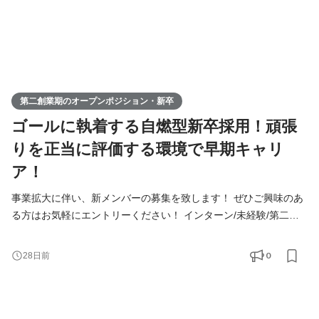
第二創業期のオープンポジション・新卒
ゴールに執着する自燃型新卒採用！頑張
りを正当に評価する環境で早期キャリ
ア！
事業拡大に伴い、新メンバーの募集を致します！ ぜひご興味のあ
る方はお気軽にエントリーください！ インターン/未経験/第二新
卒の方も大歓迎！ ◆Youtube/7期総会OPムービー公開中！
https://youtu.be/toEAvZnFaho?si=wqt3GJy5nk34K8iy ◆Tiktokで社
0
28日前
員の日常を公開中！ https://www.tiktok.com/@remindrecruit?
_t=8lcQQ53mxy3&_r=1 7期目年商15億、8期目年商30億を目指す
Remindグループでは、 今後MVVに共感し共に想いを叶えるため
に前進できるメンバーを採用していきたいと考えて