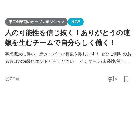
第二創業期のオープンポジション
NEW
人の可能性を信じ抜く！ありがとうの連
鎖を生むチームで自分らしく働く！
事業拡大に伴い、新メンバーの募集を致します！ ぜひご興味のあ
る方はお気軽にエントリーください！ インターン/未経験/第二新
卒の方も大歓迎！ ◆Youtube/7期総会OPムービー公開中！
https://youtu.be/toEAvZnFaho?si=wqt3GJy5nk34K8iy ◆Tiktokで社
0
7日前
員の日常を公開中！ https://www.tiktok.com/@remindrecruit?
_t=8lcQQ53mxy3&_r=1 7期目年商15億、8期目年商30億を目指す
Remindグループでは、 今後MVVに共感し共に想いを叶えるため
に前進できるメンバーを採用していきたいと考えて