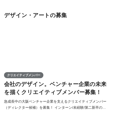
_t=8lcQQ53mxy3&_r=1 ▍募集職種 ￣￣￣￣￣￣￣￣￣￣ 「AI 実
装・プロダクト化パートナー（学生インターン）」ポジションの
デザイン・アートの募集
募集となります。 ▍具体的な業務内容
クリエイティブメンバー
会社のデザイン。ベンチャー企業の未来
を描くクリエイティブメンバー募集！
急成長中の大阪ベンチャー企業を支えるクリエイティブメンバー
（ディレクター候補）を募集！ インターン/未経験/第二新卒の方