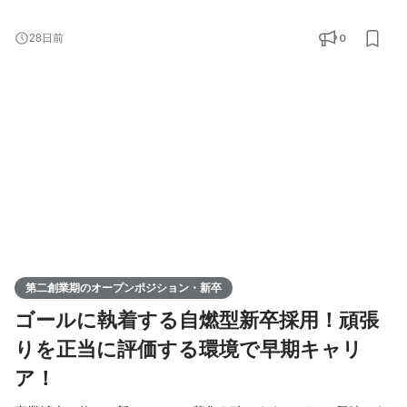
卒の方も大歓迎！ ◆Youtube/7期総会OPムービー公開中！
https://youtu.be/toEAvZnFaho?si=wqt3GJy5nk34K8iy ◆Tiktokで社
0
28日前
員の日常を公開中！ https://www.tiktok.com/@remindrecruit?
_t=8lcQQ53mxy3&_r=1 7期目年商15億、8期目年商30億を目指す
Remindグループでは、 今後MVVに共感し共に想いを叶えるため
に前進できるメンバーを採用していきたいと考えて
第二創業期のオープンポジション・新卒
ゴールに執着する自燃型新卒採用！頑張
りを正当に評価する環境で早期キャリ
ア！