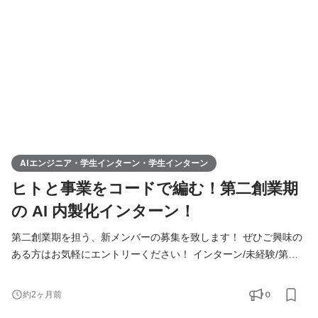
装・プロダクト化パートナー（学生インターン）」ポジションの
募集となります。 ▍具体的な業務内容
AIエンジニア・学生インターン・学生インターン
ヒトと事業をコードで編む！第二創業期
の AI 内製化インターン！
第二創業期を担う、新メンバーの募集を致します！ ぜひご興味の
ある方はお気軽にエントリーください！ インターン/未経験/第二
新卒の方も大歓迎！ ◆Youtube/7期総会OPムービー公開中！
https://youtu.be/toEAvZnFaho?si=wqt3GJy5nk34K8iy ◆Tiktokで社
0
約2ヶ月前
員の日常を公開中！ https://www.tiktok.com/@remindrecruit?