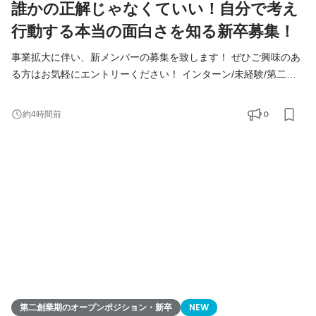
誰かの正解じゃなくていい！自分で考え
行動する本当の面白さを知る新卒募集！
事業拡大に伴い、新メンバーの募集を致します！ ぜひご興味のあ
る方はお気軽にエントリーください！ インターン/未経験/第二新
卒の方も大歓迎！ ◆Youtube/7期総会OPムービー公開中！
https://youtu.be/toEAvZnFaho?si=wqt3GJy5nk34K8iy ◆Tiktokで社
0
約4時間前
員の日常を公開中！ https://www.tiktok.com/@remindrecruit?
_t=8lcQQ53mxy3&_r=1 7期目年商15億、8期目年商30億を目指す
Remindグループでは、 今後MVVに共感し共に想いを叶えるため
に前進できるメンバーを採用していきたいと考えて
第二創業期のオープンポジション・新卒
NEW