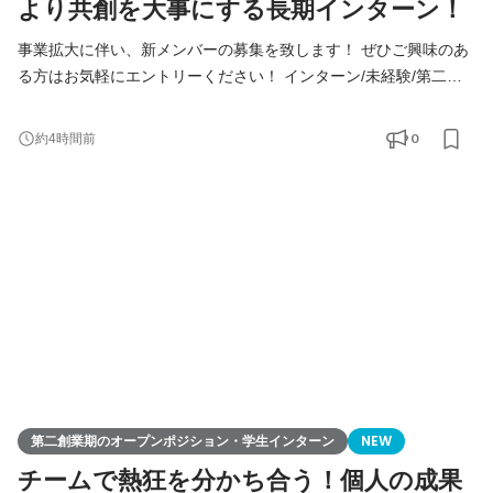
より共創を大事にする長期インターン！
事業拡大に伴い、新メンバーの募集を致します！ ぜひご興味のあ
る方はお気軽にエントリーください！ インターン/未経験/第二新
卒の方も大歓迎！ ◆Youtube/7期総会OPムービー公開中！
https://youtu.be/toEAvZnFaho?si=wqt3GJy5nk34K8iy ◆Tiktokで社
0
約4時間前
員の日常を公開中！ https://www.tiktok.com/@remindrecruit?
_t=8lcQQ53mxy3&_r=1 7期目年商15億、8期目年商30億を目指す
Remindグループでは、 今後MVVに共感し共に想いを叶えるため
に前進できるメンバーを採用していきたいと考えて
第二創業期のオープンポジション・学生インターン
NEW
チームで熱狂を分かち合う！個人の成果