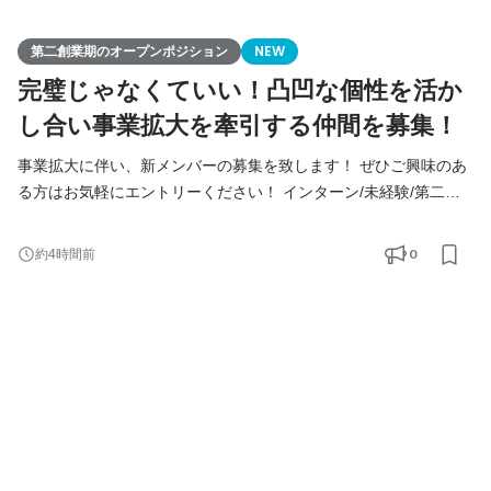
第二創業期のオープンポジション
NEW
完璧じゃなくていい！凸凹な個性を活か
し合い事業拡大を牽引する仲間を募集！
事業拡大に伴い、新メンバーの募集を致します！ ぜひご興味のあ
る方はお気軽にエントリーください！ インターン/未経験/第二新
卒の方も大歓迎！ ◆Youtube/7期総会OPムービー公開中！
https://youtu.be/toEAvZnFaho?si=wqt3GJy5nk34K8iy ◆Tiktokで社
0
約4時間前
員の日常を公開中！ https://www.tiktok.com/@remindrecruit?
_t=8lcQQ53mxy3&_r=1 7期目年商15億、8期目年商30億を目指す
Remindグループでは、 今後MVVに共感し共に想いを叶えるため
に前進できるメンバーを採用していきたいと考えて