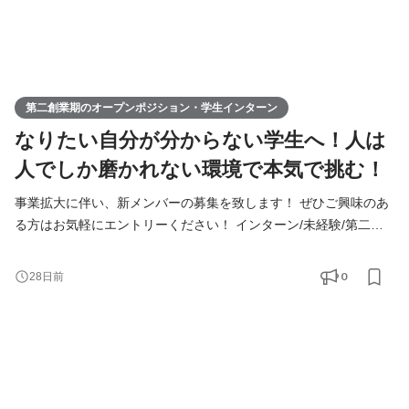
第二創業期のオープンポジション・学生インターン
なりたい自分が分からない学生へ！人は
人でしか磨かれない環境で本気で挑む！
事業拡大に伴い、新メンバーの募集を致します！ ぜひご興味のあ
る方はお気軽にエントリーください！ インターン/未経験/第二新
卒の方も大歓迎！ ◆Youtube/7期総会OPムービー公開中！
https://youtu.be/toEAvZnFaho?si=wqt3GJy5nk34K8iy ◆Tiktokで社
0
28日前
員の日常を公開中！ https://www.tiktok.com/@remindrecruit?
_t=8lcQQ53mxy3&_r=1 7期目年商15億、8期目年商30億を目指す
Remindグループでは、 今後MVVに共感し共に想いを叶えるため
に前進できるメンバーを採用していきたいと考えて