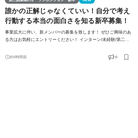
誰かの正解じゃなくていい！自分で考え
行動する本当の面白さを知る新卒募集！
事業拡大に伴い、新メンバーの募集を致します！ ぜひご興味のあ
る方はお気軽にエントリーください！ インターン/未経験/第二新
卒の方も大歓迎！ ◆Youtube/7期総会OPムービー公開中！
https://youtu.be/toEAvZnFaho?si=wqt3GJy5nk34K8iy ◆Tiktokで社
0
約4時間前
員の日常を公開中！ https://www.tiktok.com/@remindrecruit?
_t=8lcQQ53mxy3&_r=1 7期目年商15億、8期目年商30億を目指す
Remindグループでは、 今後MVVに共感し共に想いを叶えるため
に前進できるメンバーを採用していきたいと考えて