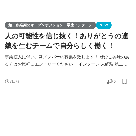
第二創業期のオープンポジション・学生インターン
NEW
人の可能性を信じ抜く！ありがとうの連
鎖を生むチームで自分らしく働く！
事業拡大に伴い、新メンバーの募集を致します！ ぜひご興味のあ
る方はお気軽にエントリーください！ インターン/未経験/第二新
卒の方も大歓迎！ ◆Youtube/7期総会OPムービー公開中！
https://youtu.be/toEAvZnFaho?si=wqt3GJy5nk34K8iy ◆Tiktokで社
0
7日前
員の日常を公開中！ https://www.tiktok.com/@remindrecruit?
_t=8lcQQ53mxy3&_r=1 7期目年商15億、8期目年商30億を目指す
Remindグループでは、 今後MVVに共感し共に想いを叶えるため
に前進できるメンバーを採用していきたいと考えて