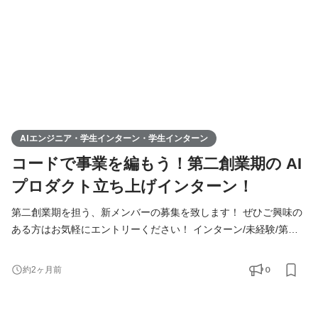
募集となります。 ▍具体的な業務内容
AIエンジニア・学生インターン・学生インターン
コードで事業を編もう！第二創業期の AI
プロダクト立ち上げインターン！
第二創業期を担う、新メンバーの募集を致します！ ぜひご興味の
ある方はお気軽にエントリーください！ インターン/未経験/第二
新卒の方も大歓迎！ ◆Youtube/7期総会OPムービー公開中！
https://youtu.be/toEAvZnFaho?si=wqt3GJy5nk34K8iy ◆Tiktokで社
0
約2ヶ月前
員の日常を公開中！ https://www.tiktok.com/@remindrecruit?
_t=8lcQQ53mxy3&_r=1 ▍募集職種 ￣￣￣￣￣￣￣￣￣￣ 「AI 実
装・プロダクト化パートナー（学生インターン）」ポジションの