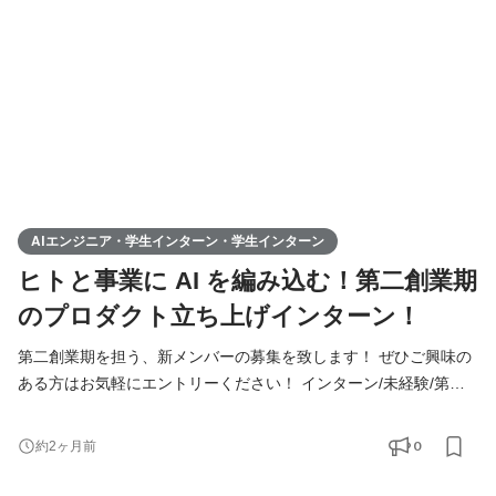
装・プロダクト化パートナー（学生インターン）」ポジションの
募集となります。 ▍具体的な業務内容
AIエンジニア・学生インターン・学生インターン
ヒトと事業に AI を編み込む！第二創業期
のプロダクト立ち上げインターン！
第二創業期を担う、新メンバーの募集を致します！ ぜひご興味の
ある方はお気軽にエントリーください！ インターン/未経験/第二
新卒の方も大歓迎！ ◆Youtube/7期総会OPムービー公開中！
https://youtu.be/toEAvZnFaho?si=wqt3GJy5nk34K8iy ◆Tiktokで社
0
約2ヶ月前
員の日常を公開中！ https://www.tiktok.com/@remindrecruit?
_t=8lcQQ53mxy3&_r=1 ▍募集職種 ￣￣￣￣￣￣￣￣￣￣ 「AI 実