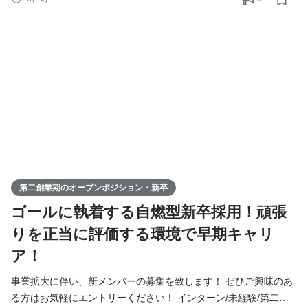
員の日常を公開中！ https://www.tiktok.com/@remindrecruit?
_t=8lcQQ53mxy3&_r=1 7期目年商15億、8期目年商30億を目指す
Remindグループでは、 今後MVVに共感し共に想いを叶えるため
に前進できるメンバーを採用していきたいと考えて
第二創業期のオープンポジション・新卒
ゴールに執着する自燃型新卒採用！頑張
りを正当に評価する環境で早期キャリ
ア！
事業拡大に伴い、新メンバーの募集を致します！ ぜひご興味のあ
る方はお気軽にエントリーください！ インターン/未経験/第二新