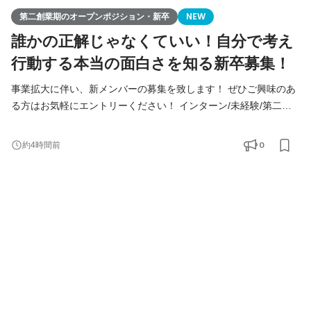
第二創業期のオープンポジション・新卒
NEW
誰かの正解じゃなくていい！自分で考え
行動する本当の面白さを知る新卒募集！
事業拡大に伴い、新メンバーの募集を致します！ ぜひご興味のあ
る方はお気軽にエントリーください！ インターン/未経験/第二新
卒の方も大歓迎！ ◆Youtube/7期総会OPムービー公開中！
https://youtu.be/toEAvZnFaho?si=wqt3GJy5nk34K8iy ◆Tiktokで社
0
約4時間前
員の日常を公開中！ https://www.tiktok.com/@remindrecruit?
_t=8lcQQ53mxy3&_r=1 7期目年商15億、8期目年商30億を目指す
Remindグループでは、 今後MVVに共感し共に想いを叶えるため
に前進できるメンバーを採用していきたいと考えて