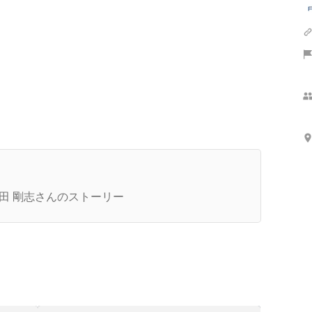
代表インタビュー】これまでにない人材業界の画
的なサービスを生み出した代表が、「学歴や職歴
田 剛志さんのストーリー
無くても正当に勝負ができる世の中にしたい」理