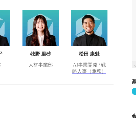
平
牧野 里砂
松田 康魁
ス
人材事業部
AI事業開発 / 戦
略人事（兼務）