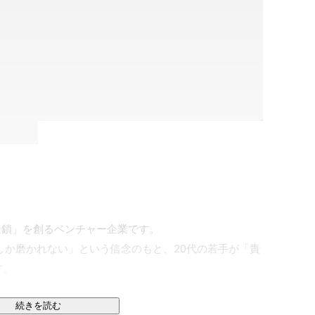
の連鎖」を創るベンチャー企業です。

しか磨かれない」という信念のもと、20代の若手が「責
。

続きを読む
「風通しの良さ」です。 
