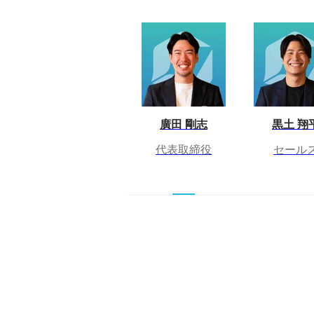
廣田 剛志
黒土 翔
代表取締役
セール