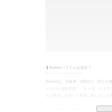
▍Remindってどんな会社？ 

￣￣￣￣￣￣￣￣￣￣

Remindは、大阪発・8期目の「誇り
メンバーは約30名。「ヒトは、ヒトで
任と覚悟」を持って事業に挑んでいます
最大の長所は、圧倒的な「仲の良さ」と