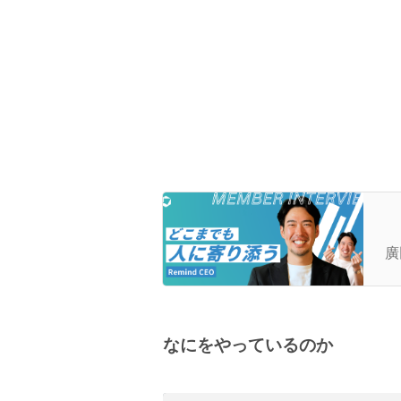
【
期
廣
が
由
なにをやっているのか