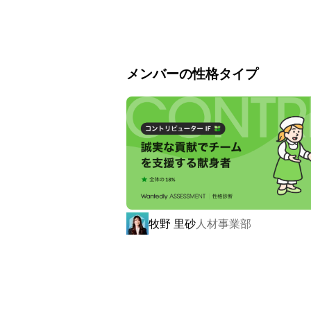
社長とも距離ゼロで話せるフラットな環
プライベートでは全力で遊び、仕事では
そんな「心理的安全性」があるからこ
す。

メンバーの性格タイプ
▍《Mission/使命》 

￣￣￣￣￣￣￣￣￣￣

《企業の「やりたい」をヒトの力で「や
Remindは、ヒトの力を通じて企業の
「泥クサいほど、オモシロい。」という
企業の「やりたい」を叶えるため、私た
牧野 里砂
人材事業部
Remindのメンバーひとりひとりの
ています。

▍《Vision/展望》

￣￣￣￣￣￣￣￣￣￣
