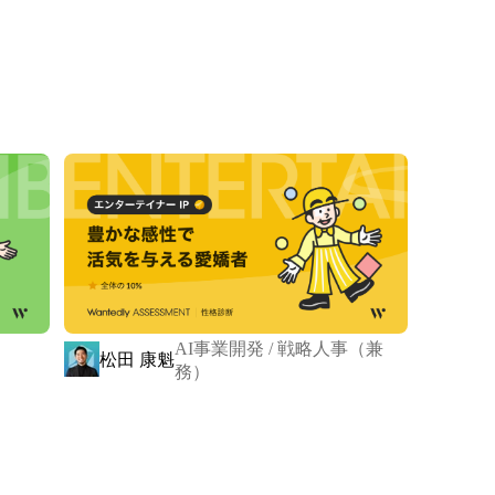
境で、先輩/後輩の仲もいいです。

本音でぶつかり合う。 

そ、失敗を恐れず、挑戦し、お互いを磨き合える組織で
れる」に》

課題や目標を実現する伴走者です。

価値観を基盤に、

ち自身も成長を楽しみながら挑戦を続けます。 

AI事業開発 / 戦略人事（兼
成長が、顧客にも大きな価値を届けられる組織になると信じ
松田 康魁
務）