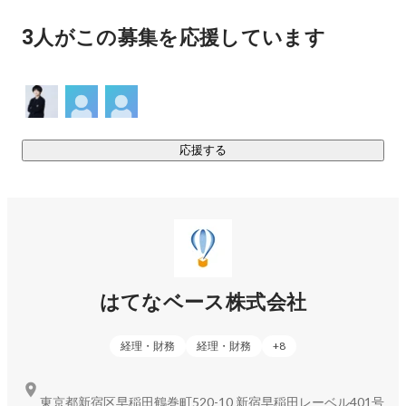
note：https://note.com/hatenabase/n/n578724db0263

CRMツールやクラウド会計を使った業務効率化をする内容の
HP：https://hatenabase.jp/

3人がこの募集を応援しています
研修事業に力を入れていき、これまで溜めてきた社内の知見
お問い合わせ：info@hatenabase.com

を外に還元しようと考えております。
■代表の経歴

2019年　公認会計士論文式試験合格

2020年　慶應義塾大学商学部卒業

2020年　PwCあらた有限責任監査法人入所

応援する
2022年　リディッシュ株式会社　採用担当/事業開発

2022年　僕と私と株式会社　バックオフィス

2023年　はてなベース株式会社設立

※ネットワークビジネスの方からのご連絡はお断りして
おります。
はてなベース株式会社
経理・財務
経理・財務
+
8
東京都新宿区早稲田鶴巻町520-10 新宿早稲田レーベル401号