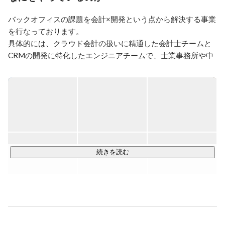
②中小企業向けのバックオフィス業務改善事業（経理
BPO・バックオフィスBPR）

バックオフィスの課題を会計×開発という点から解決する事業
③大企業向け動画研修事業

を行なっております。

■こういう課題を解決します

具体的には、クラウド会計の扱いに精通した会計士チームと
・顧客管理が煩雑になり、エクセルでは抱えきれなくな
CRMの開発に特化したエンジニアチームで、士業事務所や中
ってきている

小企業のバックオフィスの業務改善を支援しております。

・請求書管理業務が煩雑となっており、非効率となって
いる

【具体的事例】

・バックオフィス全体のIT化がすすんでおらず、クラウ
・上場準備中・中小企業・税理士事務所向けのkintone導入支
ド会計の導入を図りたいが知見がない

・顧客向けに研修コンテンツを拡充しているが、会計や
援

開発の専門領域におけるコンテンツが少ない

・Javascriptを使ったkintoneと他SaaSのAPI連携・プラグイン
開発

■弊社の特徴

・主要クラウド会計（freee・MoneyForward・勘定奉行）の
続きを読む
・27歳前後の公認会計士3名（税理士登録者及び準会員
導入支援

を含む）が在籍

・GoogleAppsScriptを使った債権債務管理の業務改善

・kintone導入に強いシステムエンジニア3名が在籍

・簿記1級を取得した会計スタッフ5名が在籍

・経理担当社向けのクラウド会計freeeとkintoneの教育研修

・スタートアップ向けの資金調達支援

■各SNS

X：https://twitter.com/hs_hatenabase

今後、kintone×クラウド会計のパッケージ商品の開発と、