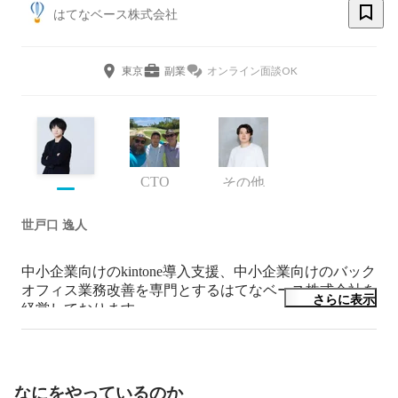
はてなベース株式会社
東京
副業
オンライン面談OK
CTO
その他
世戸口 逸人
中小企業向けのkintone導入支援、中小企業向けのバック
オフィス業務改善を専門とするはてなベース株式会社を
さらに表示
経営しております。

■事業内容

①税理士事務所向けのCRM導入支援事業（kintone導入
支援）

なにをやっているのか