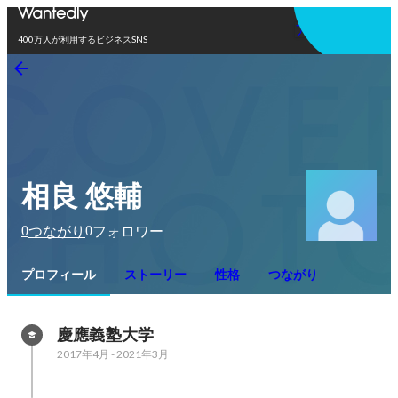
アプリを使う
400万人が利用するビジネスSNS
相良 悠輔
0
0
つながり
フォロワー
プロフィール
ストーリー
性格
つながり
慶應義塾大学
2017年4月
-
2021年3月