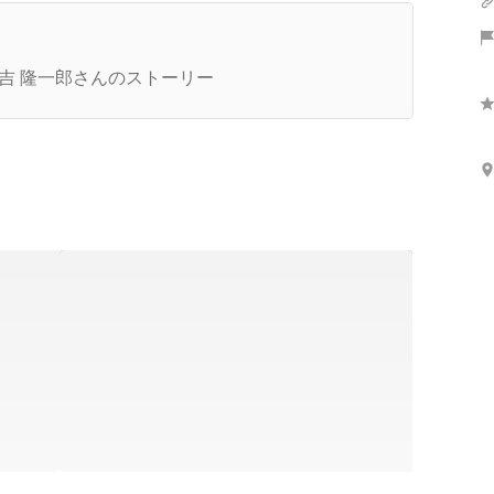
刊号：どうして農業とロボットというテーマを選
だか？（2021年9月10日配信）
吉 隆一郎さんのストーリー