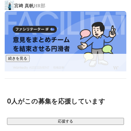
宮﨑 真帆
HR部
いま、世界はかつてない変化のただ中になります。

インターネットの普及に続き、AIの登場によって、人とAI、
産業とAIの融合が急速に進んでいます。

しかし一方で、意味ある価値を生み出し、顧客に喜ばれるこ
と。

そして、個人が成長し社会に貢献すること。

続きを見る
この普遍的な原則は、これから100年経っても変わることは
ありません。

そのなかでランサーズは、企業と個人、そしてその関係性が
織りなす「経済」そのもののOSをアップデートすることに挑
みます。

0人がこの募集を応援しています
AIと人の力を最大限に活かし、日本の産業と経済の可能性を
応援する