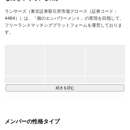
ングサービスを思い立ち、2008年4月に株式会社リート
（現・ランサーズ株式会社）を創業。同年12月にお仕事
ランサーズ（東京証券取引所市場グロース（証券コード：
マーケットプレイス「Lancers（ランサーズ）」のサー
4484））は、「個のエンパワーメント」の実現を目指して、
ビス提供を開始。
フリーランスマッチングプラットフォームを運営しておりま
す。

すべてのビジネスを「ランサーの力」で前進させる／誰もが
自分らしく才能を発揮し、「誰かのプロ」になれる社会をつ
くる

～ビジョン～

人と経済の可能性を、テクノロジーで解き放つ

Unlock the potential of people and the economy with 
続きを読む
technology

ランサーズが目指すのは、「日本の経済と、そこで働く人の
アップデート」です。

メンバーの性格タイプ
私たちは、日本の産業そのものを、より新しく、よりしなや
かな姿へと進化させたいと考えています。
