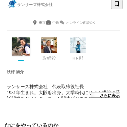
ランサーズ株式会社
東京
中途
オンライン面談OK
取締役
HR部
秋好 陽介
ランサーズ株式会社　代表取締役社長

1981年生まれ。大阪府出身。大学時代にサイト構築や受
さらに表示
託開発などインターネット関連ビジネスで個人事業をお
こす。2005年、大手ＩＴ企業に入社。ウェブディレクタ
ーとして複数のインターネットサービスの企画運営を担
当。仕事の受託者、発注者としてそれぞれの立場を経験
し、スキルのある個人と仕事を依頼したい法人のマッチ
なにをやっているのか