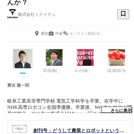
んか？
株式会社トクイテン
愛知
中途
オンライン面談OK
共同創業者・取締役
その他エンジニア
採用担当
豊吉 隆一郎
岐阜工業高等専門学校 電気工学科学を卒業。在学中に
NHK高専ロボコン全国準優勝。卒業後、Webのシステム開
さらに表示
発で独立。2011年に株式会社Misoca（旧スタンドファー
ム）を設立。クラウド請求管理サービス「Misoca（ミソ
カ）」は20万事業者以上が登録するサービスに成長。その
創刊号：どうして農業とロボットというテーマを選んだか？（2021年9月10日配信）
後、会社を売却、代表を退任。岡崎農業大学校 令和2年度 