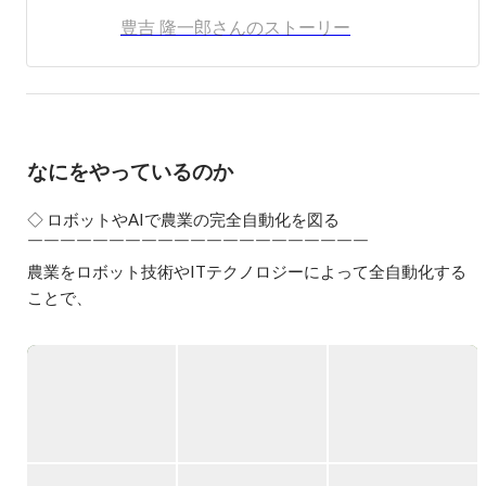
農業者育成支援研修 修了。2021年8月に株式会社トクイテ
豊吉 隆一郎さんのストーリー
ンを共同創業、代表取締役に就任

1981年生まれ、岐阜県出身、子ども2人。趣味は読書、マ
ラソン、将棋など
なにをやっているのか
◇ ロボットやAIで農業の完全自動化を図る

￣￣￣￣￣￣￣￣￣￣￣￣￣￣￣￣￣￣￣￣￣

農業をロボット技術やITテクノロジーによって全自動化する
ことで、

持続可能な有機農業の実現を目指しています。

◇ 高速開発とイノベーションを起こす自社農場

￣￣￣￣￣￣￣￣￣￣￣￣￣￣￣￣￣￣￣￣￣

有機JAS認証の20a直営農場にて、有機ミニトマトを育成して
います。

環境モニタリングや、収穫作業を含む作業工程の自動化を進