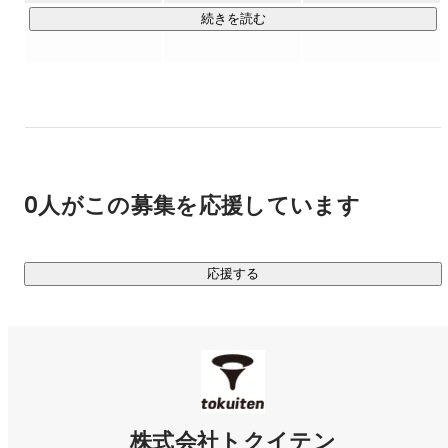
めながら、

続きを読む
実地データを元にしたロボットの高速改良を実施。

すでに生産・販売を開始しており、有機ミニトマトは百貨
店、オーガニックスーパー、ホテルなどで高い品質を評価い
ただいています。

◇ トクイテンパッケージを通じたパートナーシップ農場拡大

￣￣￣￣￣￣￣￣￣￣￣￣￣￣￣￣￣￣￣￣￣

0人がこの募集を応援しています
循環型社会へのシフトや、人々の健康意識の高まりなど、

市場の成長が右肩上がりである有機農業への参入障壁を下げ
るべく、

応援する
これから農業に新規参入する企業や、規模を拡大する農業法
人向けに

栽培技術・ロボット・ソフトウェア等をパッケージとして提
供します。
株式会社トクイテン