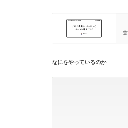
創
ん
豊
なにをやっているのか