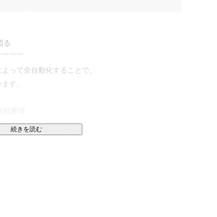
る

￣￣￣

によって全自動化することで、

ます。

社農場

￣￣￣

続きを読む
機ミニトマトを育成しています。

業工程の自動化を進めながら、

良を実施。

機ミニトマトは百貨店、オーガニックスーパー、ホテル
。
