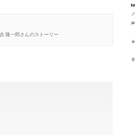
刊号：どうして農業とロボットというテーマを選
だか？（2021年9月10日配信）
吉 隆一郎さんのストーリー