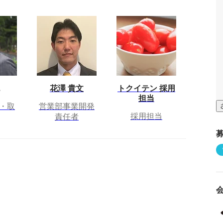
花澤 貴文
トクイテン 採用
担当
・取
営業部事業開発
採用担当
責任者