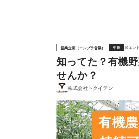
中途
10エン
営業企画（エンプラ営業）
知ってた？有機野
せんか？
株式会社トクイテン