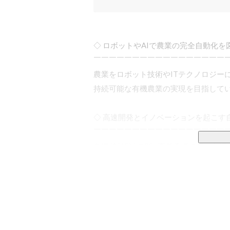
◇ ロボットやAIで農業の完全自動化を図
￣￣￣￣￣￣￣￣￣￣￣￣￣￣￣￣￣￣
農業をロボット技術やITテクノロジー
持続可能な有機農業の実現を目指してい
◇ 高速開発とイノベーションを起こす自
￣￣￣￣￣￣￣￣￣￣￣￣￣￣￣￣￣￣
有機JAS認証の20a直営農場にて、有
環境モニタリングや、収穫作業を含む作
実地データを元にしたロボットの高速改
すでに生産・販売を開始しており、有
などで高い品質を評価いただいています