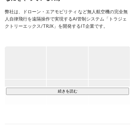
ジェクトリーを創業。

弊社は、ドローン・エアモビリティ など無人航空機の完全無
■日経BizGate：
人自律飛行を遠隔操作で実現するAI管制システム「トラジェ
https://ps.nikkei.com/myroad/keyperson/koseki_kenji/
クトリーエックス/TRJX」を開発するIT企業です。

高さ情報を持つ高精度な３D地図から障害物や建物データを
取り込み、安全な空の道（航路）を提供します。ドローン前
提社会において、安全な空域管理を実現します。

AI管制プラットフォームTRJXは、UTM（Unmanned Aerial 
System Traffic Management）に求められる運航管理機能に加
え、複数の無人航空機が同時に飛行可能な安全なルートをAI
続きを読む