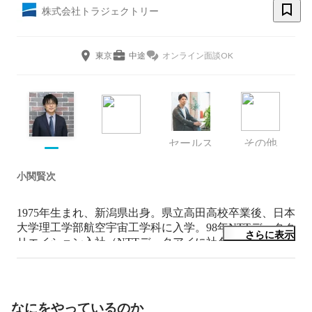
株式会社トラジェクトリー
東京
中途
オンライン面談OK
セールス
その他
小関賢次
1975年生まれ、新潟県出身。県立高田高校卒業後、日本
大学理工学部航空宇宙工学科に入学。98年NTTデータク
さらに表示
リエイション入社（NTTデータアイに社名変更）。国土
交通省の航空管制システム開発に18年間従事。前職では
航空機の軌道推定アルゴリズムを開発し、航空管制業務
の自動化を大きく推進した実績をもつ。ドローンやエア
モビリティの社会実装を推進するため、18年３月にトラ
なにをやっているのか