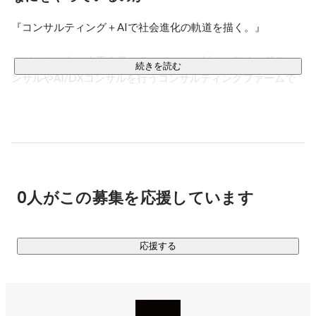
『コンサルティング＋AIで社会進化の軌道を描く。』

アポロは、主に大手企業クライアントに対して戦略・業務コ
続きを読む
ンサルやAI/DXコンサルを行うコンサルティングファームで
す。データサイエンスやAIを強みとし、実益の創出までコミ
ットすることを得意としています。

また、自社でのプロダクト・サービス開発も同時に行ってお
り、コンサルで得たヒントを基に、様々な業界や分野に向け
て新規事業も立ち上げています。

0人がこの募集を応援しています
2020年に設立し、現在は50名超の優秀なコンサルタント・デ
ータサイエンティスト・エンジニアが在籍しています。

応援する
✅事業内容

【Professional Service】

クライアント企業の目標・課題に応じて、コンサルティン
グ、Digital・AIのインテグレーションを行います。
