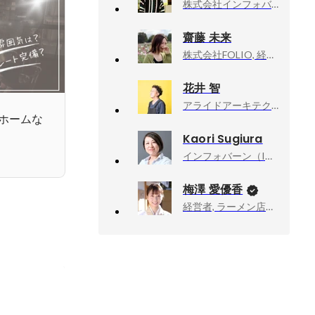
株式会社インフォバーン, コーポレートコミュニケーション部門人事・広報ユニット
齋藤 未来
株式会社FOLIO, 経営管理部
花井 智
アライドアーキテクツ, クリエイティブディレクター/コピーライター
ホームな
Kaori Sugiura
インフォバーン（INFOBAHN）コーポレートコミュニケーション部門, コーポレートコミュニケーション部門 部門長
梅澤 愛優香
経営者, ラーメン店店主