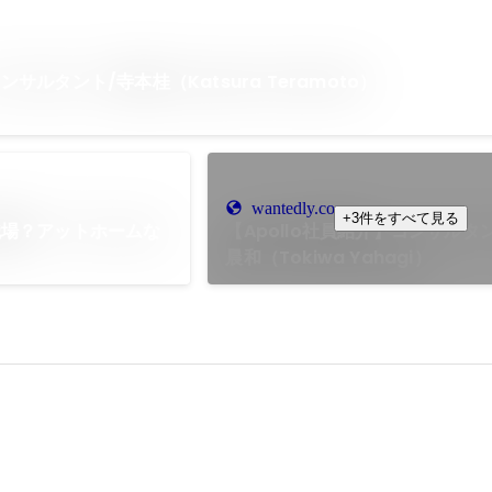
ルタント/寺本桂（Katsura Teramoto）
wantedly.com
+3件をすべて見る
職場？アットホームな
【Apollo社員紹介】コンサルタ
晨和（Tokiwa Yahagi）