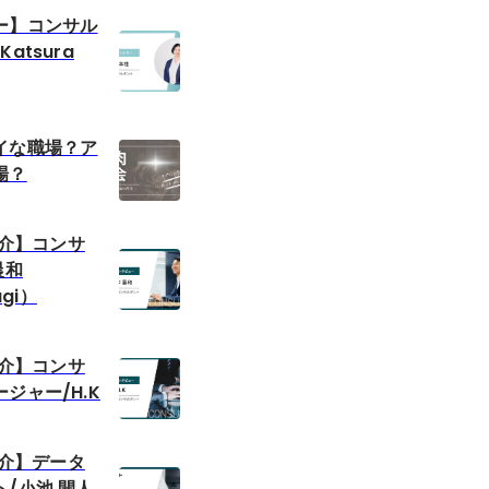
ー】コンサル
atsura
イな職場？ア
場？
紹介】コンサ
晨和
agi）
紹介】コンサ
ジャー/H.K
紹介】データ
/小池 開人