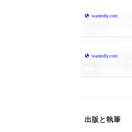
wantedly.com
【入社エントリー】コンサ
2025年6月
wantedly.com
アポロってドライな
職場？
出版と執筆