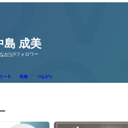
中島 成美
0
ながり
フォロワー
リー 5
性格
つながり
ー