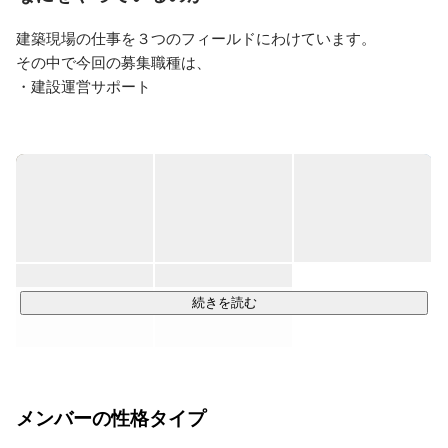
仕事がしたい」と感じていた私は、人事としてのキャリ
アを選びました。

建築現場の仕事を３つのフィールドにわけています。

新卒の方にとっては、社会人としての第一歩が“第二の
その中で今回の募集職種は、

スタートライン”だと思っています。だからこそ、ジェ
・建設運営サポート

イワンを選んで後悔してほしくないので、会社のリアル
な姿を包み隠さずお伝えするよう心がけています。

建物が完成するまでには、たくさんの人の力が必要です。

設計士、現場監督、大工さん、電気工事士など…さまざまなプ
入社後も、コミュニケーションを大切にし、不安や不
ロフェッショナルが関わり合い、一つの建物をつくり上げて
満、そして新卒ならではの視点からの気づきをもとに、
職場環境の改善にも積極的に取り組んでいます。

います。

私と出会ったことで、「何か一つでも人生のプラスにな
その中で、私たちジェイワンが担っているのは「現場を円滑
った」と思ってもらえるような採用活動を、これからも
に、安全に進めるためのサポート」。

続けていきたいです。
たとえば──

続きを読む
建設資材の運搬・整理、現場の清掃、ガラスのクリーニン
グ、壁や床を守るための「養生」作業。

さらに、雨漏り対策やサビ止め塗装など、シンプルな作業か
ら専門的な作業まで、**現場で必要とされることを先回りし
メンバーの性格タイプ
て動く、柔軟な“なんでも屋”**として日々現場を支えていま
す。
