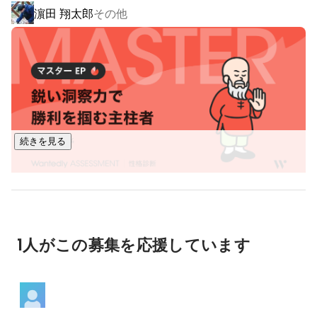
濵田 翔太郎
その他
「最初から最後まで現場に関われること」。

多くの職人さんが工程ごとに現場を移動するのに対して、ジ
ェイワンの仕事は着工から竣工までずっと続きます。

だからこそ、完成した瞬間の達成感は格別。

「この建物は、自分の仕事があったから完成した」と胸を張
って言えるのです。

続きを見る
しかも、私たちが関わるのはスーパーゼネコンの現場が中
心。

有名な商業施設や学校、ホテル、ランドマークとなる建物な
ど、

「誰もが知る建物づくりに関われる」ことも、大きなやりが
いの一つです。

1人がこの募集を応援しています