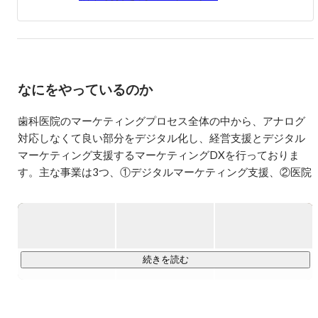
なにをやっているのか
歯科医院のマーケティングプロセス全体の中から、アナログ
対応しなくて良い部分をデジタル化し、経営支援とデジタル
マーケティング支援するマーケティングDXを行っておりま
す。主な事業は3つ、①デジタルマーケティング支援、②医院
経営支援、③歯科予約サイトです。

実は、歯科医院の数はコンビニの数より多く、現在約70,000
医院にものぼります。供給過多の状況では、他院との差別化
の難しさや、魅力を患者へ伝えられないという問題が起こり
続きを読む
ます。

スタッフ確保といった採用の側面でも、大きな課題を抱える
歯科医院様が多いです。例えば、歯科衛生士の有効求人倍率