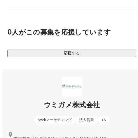
は2021年には19.4となっており、人材確保が非常に難しいの
です。

そこで、数多くある歯科医院から選ばれるようになるため
0人がこの募集を応援しています
に、当社はマーケティングDXサービスを開発・提供していま
す。データを分析・活用した集患支援、診療の効率化、採用
支援をさせていただいております。

応援する
初年度5000万円の売上だったところから次年度2億円と400%
成長した歯科医院様や、1年間歯科衛生士の応募が1件もなか
ったところから3ヶ月で5人の応募を獲得した歯科医院様な
ど、成功事例も多くあります。

歯科医院様の口コミで弊社が広がり続けた結果、5年という短
い期間で3,300医院をサポートしてきました。
ウミガメ株式会社
Webマーケティング
法人営業
+
8