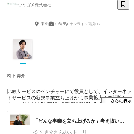
ウミガメ株式会社
東京
中途
オンライン面談OK
松下 勇介
比較サービスのベンチャーにて役員として、インターネッ
トサービスの新規事業立ち上げから事業拡大まで経験し、
さらに表示
トーマツ主催のFAST50に3年連続選ばれるまでの事業成長
に寄与。

その後、株式会社AtoOneとウミガメ株式会社の代表取締
「どんな事業を立ち上げるか」考え抜いた1年。ウミガメ株式会社代表の松下勇介にインタビュー（前編）
役を務めています。
松下 勇介さんのストーリー