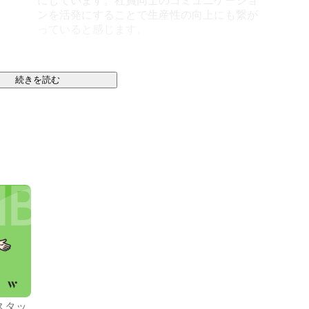
にしています。社員同士のコミュニケーショ
ンを活発にすることで生産性の向上にも繋が
っていると感じます。
続きを読む
）は、「エネルギーの未来をつくる」というミッションを掲
プラットフォームになることを目指して事業を推進する、
ニーです。

ブリッジの研究機関にあります。

タ・ラボ。

ネルギーのあり方を考えるために設立された研究所で
計の専門家たちが世界中から集い、「エネルギーデータ
明かした日々。

スタッ