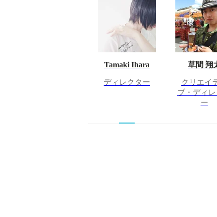
Tamaki Ihara
草間 翔
ディレクター
クリエイ
ブ・ディレ
ー