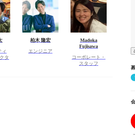
太
柏木 隆宏
Madoka
Fujisawa
ティ
エンジニア
コーポレート・
クタ
スタッフ