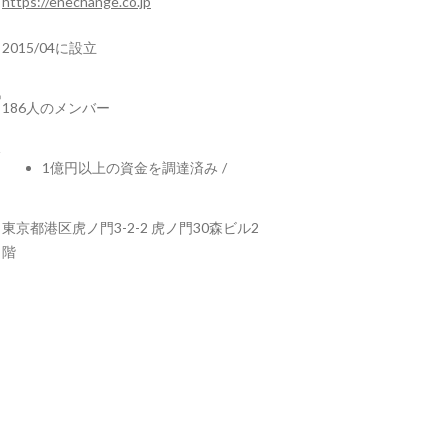
https://enechange.co.jp
2015/04に設立
186人のメンバー
1億円以上の資金を調達済み
/
東京都港区虎ノ門3-2-2 虎ノ門30森ビル2
階