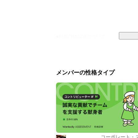
■ENECHANGEについて

私達ENECHANGE（エネチェンジ
げ、エネルギー領域のDXを加速する
日本を代表するエネルギーテックカンパ
メンバーの性格タイプ
ENECHANGEのはじまりは、英ケン
その名も、ケンブリッジ・エナジーデー
東日本大震災を契機として、未来のエ
す。

最先端の研究に携わるデータ・AI・統
の活用によるエネルギーの未来」を語り
コーポレート・