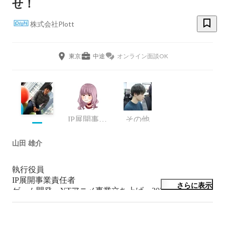
せ！
株式会社Plott
東京
中途
オンライン面談OK
IP展開事業部 広告・ライツ営業 マネージャー
その他
山田 雄介
執行役員

IP展開事業責任者

さらに表示
ゲーム開発→YTアニメ事業立ち上げ→2022年Plottへ