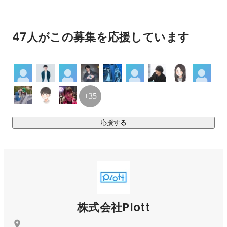
チャンネル登録者数270万人

『テイコウペンギン』

47人がこの募集を応援しています
チャンネル登録者数190万人

『私立パラの丸高校』

チャンネル登録者数95万人

＝＝＝＝＝＝＝＝＝＝＝＝＝＝＝＝＝＝＝＝＝＝＝＝＝＝＝

+35
◆Plottとは？

応援する
Plottは小説などを書く前に作る「プロット」のことを指しま
す。

「オモシロイを生み出すコンテンツをずっと作っていきた
い」

との想いを込め、コンテンツの構想を示す“プロット”を社名に
しています。

株式会社Plott
また、プログラミングなどで使用される「++」

（インクリメント/加算処理を行うこと）を、
