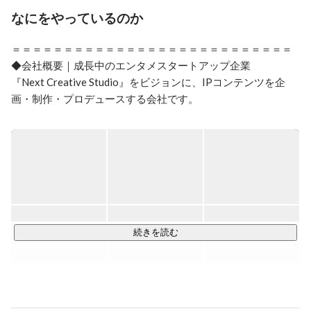
なにをやっているのか
＝＝＝＝＝＝＝＝＝＝＝＝＝＝＝＝＝＝＝＝＝＝＝＝＝＝＝

◆会社概要｜成長中のエンタメスタートアップ企業

『Next Creative Studio』をビジョンに、IPコンテンツを企
画・制作・プロデュースする会社です。

YouTube・TikTok・webtoonなど新世代のプラットフォーム
から大ヒットIPの創出を目指しています。

YouTube領域においては、総登録者数約1,200万人。

累計再生回数は150億回、月間再生回数は8億回を突破。

2024年11月には約10億円の資金調達を実施し、

ライセンス・ゲーム・音楽などの新規事業へ本格参入。

IPの魅力を最大化するための自社メディアミックス展開を加
続きを読む
速中です。

＝＝＝＝＝＝＝＝＝＝＝＝＝＝＝＝＝＝＝＝＝＝＝＝＝＝＝

◆Plottを代表するショートアニメ

『混血のカレコレ』
