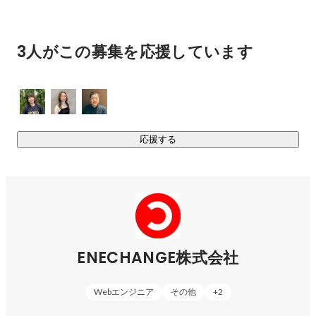
日本国内の取り組みとしては2015年に会社を設立。その後に
急速な成長を遂げ、2020年末には東証マザーズ（現在の東証
3人がこの募集を応援しています
グロース）へ上場しています。そしてその後も、既存事業の
成長、新規事業の立ち上げと急成長を実現しています。

https://enechange.co.jp/company/
応援する
ENECHANGE株式会社
Webエンジニア
その他
+
2