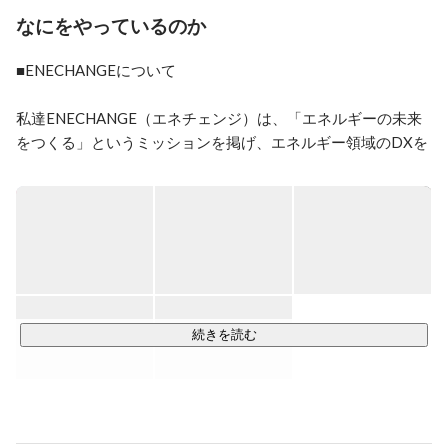
なにをやっているのか
■ENECHANGEについて

私達ENECHANGE（エネチェンジ）は、「エネルギーの未来
をつくる」というミッションを掲げ、エネルギー領域のDXを
加速するプラットフォームになることを目指して事業を推進
する、日本を代表するエネルギーテックカンパニーです。

ENECHANGEのはじまりは、英ケンブリッジの研究機関にあ
ります。

その名も、ケンブリッジ・エナジーデータ・ラボ。

東日本大震災を契機として、未来のエネルギーのあり方を考
えるために設立された研究所です。

続きを読む
最先端の研究に携わるデータ・AI・統計の専門家たちが世界
中から集い、「エネルギーデータの活用によるエネルギーの
未来」を語り明かした日々。

それが私たちの原点です。
