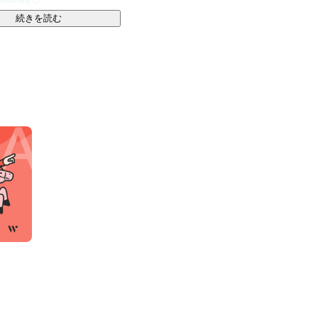
続きを読む
管理会社は煩雑な業務過多から解放され、入居者様、オ
べきコア業務への集中が可能となります。

れることで、採用・教育コストの削減、DX化の推進、退
の「Climbers Startup JAPAN EXPO 2023」
速な勢いで業界内の注目を集めています。

Startup JAPAN EXPO 2023」優勝

ファイナリスト
