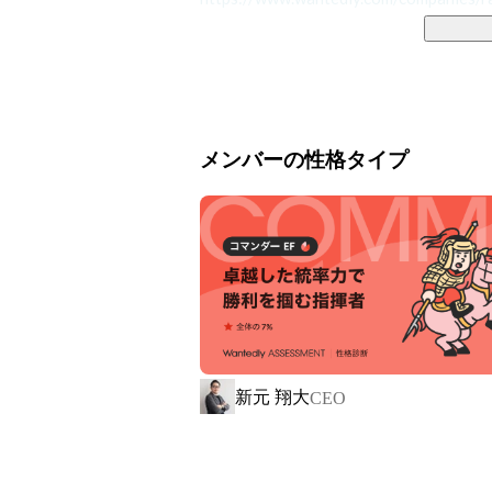
「らくなげ」を導入することで、賃貸
ーナー様の満足度を追求する、本来ある
また、慢性的な人手不足からも解放さ
メンバーの性格タイプ
職率の減少も期待できます。

この賃貸管理特化型BPOサービスは、2023年開催
ピッチコンテストにて優勝を果たし、急
【コンペ受賞歴】

新元 翔大
・sansan主催ピッチコンテスト「Climbers 
CEO
https://youtu.be/63BgGTuH8Ag
・テッククランチスタートアップバトル
・グロービス主催「G-STARTUP」採択
