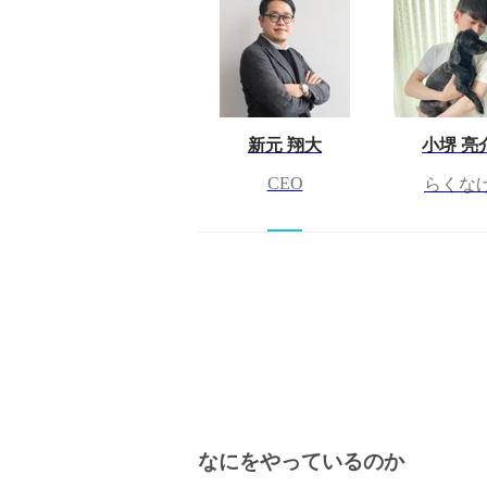
新元 翔大
小堺 亮
CEO
らくな
なにをやっているのか