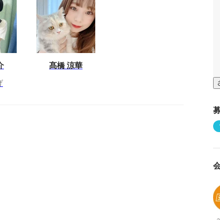
介
髙橋 涼華
げ