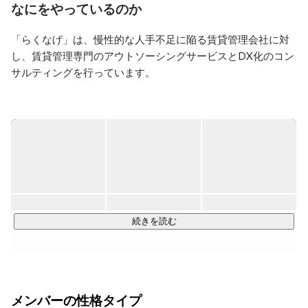
なにをやっているのか
「らくなげ」は、慢性的な人手不足に陥る賃貸管理会社に対
し、賃貸管理専門のアウトソーシングサービスとDX化のコン
サルティングを行っています。

https://www.wantedly.com/companies/rakunage/
「らくなげ」を導入することで、賃貸管理会社は煩雑な業務
過多から解放され、入居者様、オーナー様の満足度を追求す
る、本来あるべきコア業務への集中が可能となります。

また、慢性的な人手不足からも解放されることで、採用・教
続きを読む
育コストの削減、DX化の推進、退職率の減少も期待できま
す。

この賃貸管理特化型BPOサービスは、2023年開催の
メンバーの性格タイプ
「Climbers Startup JAPAN EXPO 2023」ピッチコンテストに