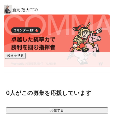
て優勝を果たし、急速な勢いで業界内の注目を集めていま
新元 翔大
CEO
す。

【コンペ受賞歴】

・sansan主催ピッチコンテスト「Climbers Startup JAPAN 
EXPO 2023」優勝

https://youtu.be/63BgGTuH8Ag
・テッククランチスタートアップバトルファイナリスト

続きを見る
・グロービス主催「G-STARTUP」採択

・クラウドファンディング「FUNDINNO（ファンディー
ノ）」開始1時間半で4000万円達成

【実績】

0人がこの募集を応援しています
1年で契約社数50社、管理戸数30万部屋以上
応援する