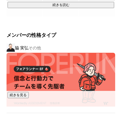
続きを読む
01 ｜ 手ぶら登園（保育施設おむつ定額サービス）

 導入園は10,000施設を突破し、おむつサブスクリプション業
界シェアNo.1。おむつの名前書きと持参をなくし、保育士と
保護者双方の負担を軽減する急成長サービスです。（日本サ
メンバーの性格タイプ
ブスクリプションビジネス大賞グランプリ受賞）

脇 実弘
その他
02 ｜ えんさがそっ♪（保活サポート） 

保活をもっと簡単に。保育園・こども園・幼稚園を「地図で
探して・くらべて・見学申し込み」まで一貫して行える、園
探しサイトの決定版です。

03 ｜ 誰でも決済（保育施設向けキャッシュレス） 

保育現場のキャッシュレス化を推進。保護者の物品購入や習
い事など、保育施設での少額の集金業務を簡単にする決済サ
続きを見る
ービスです。