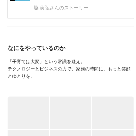
脇 実弘さんのストーリー
なにをやっているのか
「子育ては大変」という常識を疑え。

テクノロジーとビジネスの力で、家族の時間に、もっと笑顔
とゆとりを。

「おむつは保護者が持参するもの」「現金集金が当たり
前」。 保育・子育て業界には、昔から変わらないアナログな
慣習が多く残っています。私たちBABY JOBは、ここにメスを
入れ、子育てDXによって圧倒的な時間を創出する社会課題解
決型のベンチャー企業です。

ー 展開している3つの事業ー 
