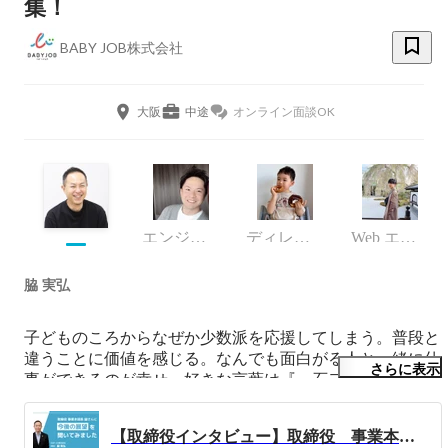
集！
BABY JOB株式会社
大阪
中途
オンライン面談OK
エンジニア
ディレクター
Web エンジニア
脇 実弘
子どものころからなぜか少数派を応援してしまう。普段と
違うことに価値を感じる。なんでも面白がる人と一緒に仕
さらに表示
事ができるのが幸せ。好きな言葉は『一石二鳥』。
【取締役インタビュー】取締役 事業本部長の脇さんに聞いた、BABYJOBの魅力と今後。