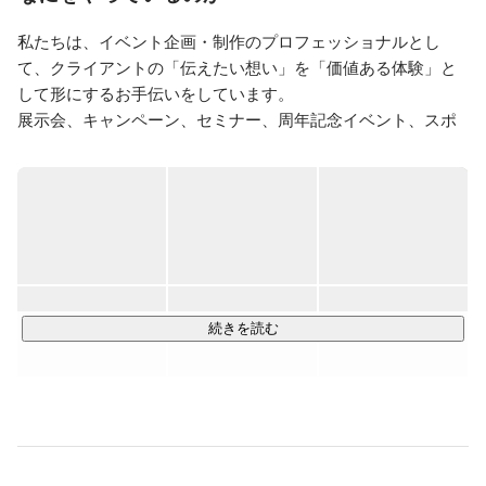
私たちは、イベント企画・制作のプロフェッショナルとし
て、クライアントの「伝えたい想い」を「価値ある体験」と
して形にするお手伝いをしています。

展示会、キャンペーン、セミナー、周年記念イベント、スポ
ーツイベントなど、

多岐にわたるプロモーションを手掛け、幅広い業界から信頼
をいただいています。

私たちのサービスは、企画立案から制作、運営、当日の現場
管理に至るまで、

すべてをワンストップで提供することが特徴です。

単なるイベントの「実施」に留まらず、参加者に感動と発見
続きを読む
を与える「体験」を創出することを

目指しています。そのため、徹底したヒアリングを通じてお
客様のニーズを深く理解し、

ターゲットや目的に応じた最適な提案を行います。

さらに、イベントを成功に導くために必要なすべてのリソー