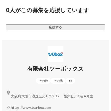
スを一括して管理。イベントスタッフの手配から、ステージ
0人がこの募集を応援しています
演出、映像・音響のクオリティ管理、さらには最新のデジタ
ル技術を駆使したオンライン施策の組み込みまで、一貫した
サポートを行っています。

応援する
＜当社の強み＞

■クリエイティビティと実現力

独自性のあるアイデアと確かな実行力を兼ね備え、企画段階
から現場まで一貫した品質を追求しています。お客様のビジ
ョンを超える成果を目指します。

有限会社ツーボックス
■幅広い分野での実績

大規模な展示会から地域密着型のイベント、オンライン施策
その他
その他
+
8
を取り入れたハイブリッドイベントまで、豊富な経験と実績
があります。

大阪府大阪市浪速区元町2-2-12 飯栄ビル1階 A号室
■チーム力と柔軟性

多様なバックグラウンドを持つプロフェッショナルが集ま
https://www.tsu-box.com