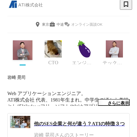
ATI株式会社
東京
中途
オンライン面談OK
CTO
エンジニア
テックリード
岩崎 晃司
Web アプリケーションエンジニア。

ATI株式会社 代表、1981年生まれ。中学生の頃から趣味
さらに表示
としてWindowsフリーソフトやWebアプリケーションの
開発を始め、東京藝術大学、劇団四季を経て Web業界
に転身。ホスティング会社やサービス事業会社にて、
他のSES企業と何が違う？ATIの特徴３つ
Web/ITシステムやサービスの企画やエンジニアリング、
人材育成業務などに携わる。

岩崎 晃司さんのストーリー