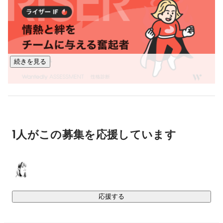
経験を持つエンジニアが多数在籍。経営と現場の距離が近い
ため、スピーディかつ柔軟な意思決定ができるのも特徴で
す。

また、メンバー全員が現場出身という強みを活かし、設計〜
続きを見る
開発、進行管理まで一貫して対応。クライアントの「本質的
な課題」に伴走しながら、ただ“開発するだけ”ではなく、エン
ジニア自ら課題提起や改善提案まで担う文化が根づいていま
す。

葛西 洋介
CTO
ATIはこれからも、技術力と当事者意識を武器に、さまざまな
1人がこの募集を応援しています
領域で新しい価値を生み出し続けていきます。
応援する