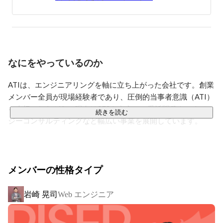
Symfonyユーザー会や BEAR.Sunday (PHPフレームワー
ク) 等で OSS 活動にも関わる。

個人事業主等も経て2023年にエンジニア仲間と共にATI
株式会社を設立。
なにをやっているのか
ATIは、エンジニアリングを軸に立ち上がった会社です。創業
メンバー全員が現場経験者であり、圧倒的当事者意識（ATI）
を大切にしながら、現在はSESを中心に、受託開発やテクノロ
続きを読む
ジーコンサルティングなど幅広い事業を展開しています。

私たちは、Web・ITに携わるすべての人が本質的な課題に向
き合い、自身の専門性を活かしながら成長できる環境づくり
を目指しています。役割や職種に関係なく「自分ごと」とし
メンバーの性格タイプ
て業務に取り組むことで、成果の質と働きがいを両立できる
と信じています。

岩崎 晃司
Web エンジニア
ATIには代表の岩崎をはじめ、他社でCTOやリーダーを務めた