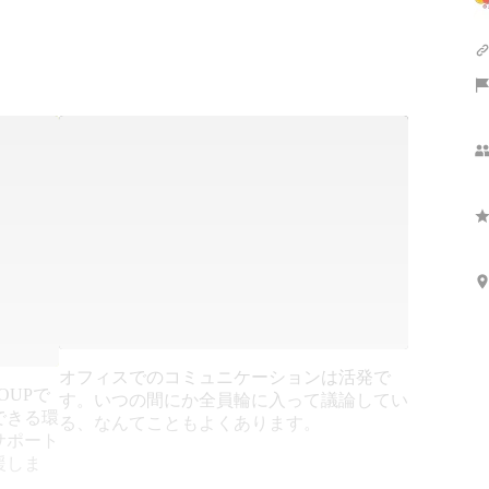
オフィスでのコミュニケーションは活発で
OUPで
す。いつの間にか全員輪に入って議論してい
できる環
る、なんてこともよくあります。
サポート
援しま