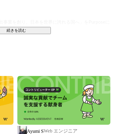
い出事業を創り、日本を世界に誇れる国へ」をPurposeに
る会社です。

続きを読む
材の育成」と「チームによる開発支援」を柱に、次世代
夫。

ビューを目指す独自の育成カリキュラムを用意していま
現場を想定したチーム開発や、挑戦する姿勢・考え方ま
サポートしてくれるのは現役のエンジニア。いつでも相
で活きる力を身につけていけます。

Web エンジニア
Ayumi S