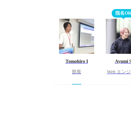
指名O
Tomohiro I
Ayumi 
部長
Web エン