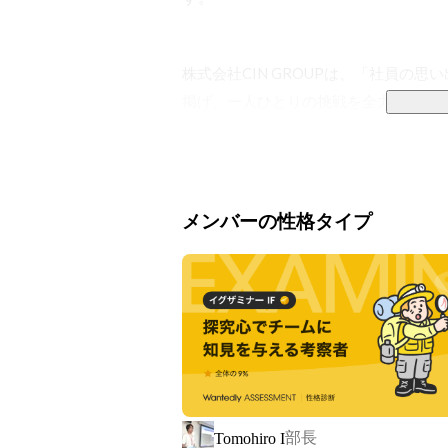
株式会社CIN GROUPは、「社員の思
掲げ、一人ひとりの挑戦を全力で応援す
中でもITソリューション部では、「人
のエンジニアを育成中。

メンバーの性格タイプ
▼ 未経験からの挑戦を、全力で支援

エンジニアとしての経験がなくても大丈
完全未経験者向けに、半年間で現場デ
す。

単なる“スキル研修”ではありません。
で実践的に学べる環境です。しかも、
談できて、ひとりで悩むことなく、現場
部長
Tomohiro I