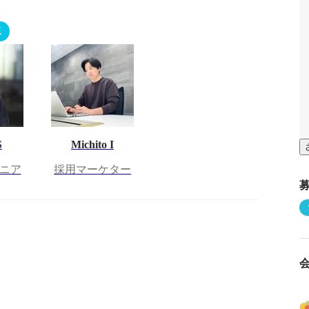
K
S
Michito I
ジニア
採用マーケター