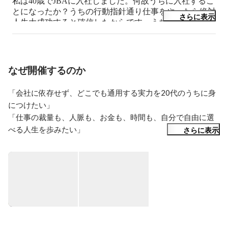
私は40歳でJBAに入社しました。何故うちに入社するこ
とになったか？うちの行動指針通り仕事をやったら絶対
さらに表示
人生大成功すると確信したからです。うちの会社は私が
在籍したリクルート(広告クリエィテイブ)と船井総研(コ
ンサルティング)を足して2で割ったような事業を行なっ
ています。ところが最近はさらに進化しその2社を凌駕
するようなエキサイティングな仕事もたくさん舞い込ん
なぜ開催するのか
で来てワクワクドキドキが止まりません。興味を持たれ
た方一度遊びに来ませんか？
「会社に依存せず、どこでも通用する実力を20代のうちに身
につけたい」

「仕事の裁量も、人脈も、お金も、時間も、自分で自由に選
べる人生を歩みたい」

さらに表示
そんな志をもった学生が全国から集まります。

最初の2日間では、大手企業の実在するマーケティング課題に
対して、

企業や業界の構造を理解し、企画書を作り、提案までを担う
ことで

「コンサル1年目が学ぶ“ビジネスの全体像”」を体感。
