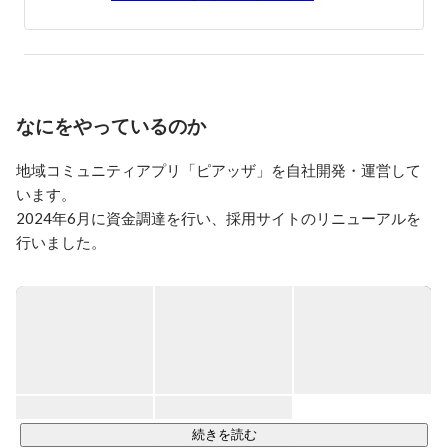
【リアルコミュニティ事業】

湾岸エリア最大級の子育て支援施設「グロースリンクか
ちどき」を運営。認定NPO法人フローレンスと業務て
いけい

HP: http://growthlink.jp/
なにをやっているのか
地域コミュニティアプリ「ピアッザ」を自社開発・運営して
います。

2024年6月に資金調達を行い、採用サイトのリニューアルを
行いました。

https://speakerdeck.com/piazza/piazza-company-deck-2024
https://www.about.piazza-life.com/
続きを読む