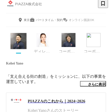
PIAZZA株式会社
東京
パートタイム・契約
オンライン面談OK
ディレクター
コーポレート・スタッフ
コーポレート部
Kohei Yano
「支え合える街の創造」をミッションに、以下の事業を
運営しています。

さらに表示
【デジタルコミュニティ事業】

「PIAZZA」というローカルSNSを開発・運営していま
PIAZZAのこれから｜2024~2026
す。PIAZZAは伊語で広場という意味。　

HP: www.piazza-life.com

Kohei Yanoさんのストーリー