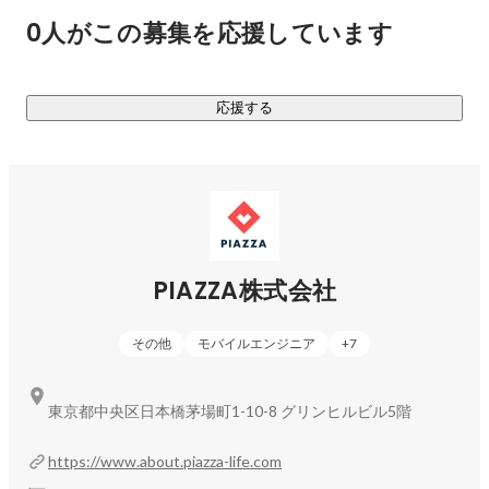
0人がこの募集を応援しています
●PIAZZAの事業

　■ ローカル広告（足元商圏を対象とする事業者に対しての
販促支援）

応援する
　■ エリアマネジメント（不動産・鉄道事業者向けに街の活
性化実現に向けたサービス／コンサルティング・施設運営・
イベント企画運営）

　■ パートナー共創（三井不動産との協業事業。街のスーパ
ーアプリを実装）

C向けには、ローカルコミュニティを構築し、B向けには、足
PIAZZA株式会社
元商圏へのダイレクトアクセスの2軸を提供しています。

その他
モバイルエンジニア
+
7
東京都中央区日本橋茅場町1-10-8 グリンヒルビル5階
https://www.about.piazza-life.com