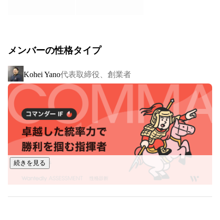
https://prtimes.jp/main/html/rd/p/000000145.000016981.htm
l
●地域コミュニティアプリ「ピアッザ」

メンバーの性格タイプ
街ごとのタイムラインがあり、70以上の自治体と連携するユ
ニークなポジショニングで、日々ご活用いただいています。

代表取締役、創業者
Kohei Yano
地域コミュニティアプリ「ピアッザ」には、「おしえて」
「おゆずりします」「イベント」「自治体・防犯情報」など
の機能があり、東京都中央区の30〜40代人口の約30%が「ピ
アッザ」を利用しています。「近所で支え合える人の数が4人
以上」が6%に対し、「ご近所付き合いが盛んであることを理
想とする」が85%という、現実と理想の乖離においても、地
域におけるソーシャル資産の必要性の高さがうかがえます。
また、もっと行政に頼りたいというニーズもあります。

続きを見る
「Community First」をCore Values（行動指針）の一つに掲
げ、PIAZZAの価値を支えるものは、コミュニティをつくり、
そこに参加し、それらを広げ交流している人々という考えの
もと、それらを支えるために事業に取り組んでいます。
