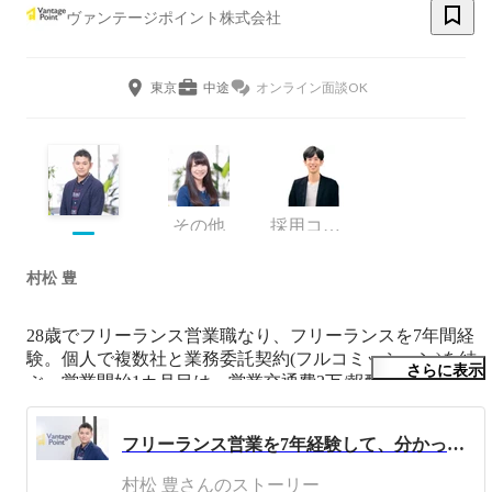
ヴァンテージポイント株式会社
東京
中途
オンライン面談OK
その他
採用コンサルタント
村松 豊
28歳でフリーランス営業職なり、フリーランスを7年間経
験。個人で複数社と業務委託契約(フルコミッション)を結
さらに表示
ぶ。営業開始1カ月目は、営業交通費3万/報酬0.5万円の赤
字からのスタート。新規開拓を行い、顧客基盤を構築。2
年目に年収1,000万を達成。3～4年目は仕事は週2～3日に
フリーランス営業を7年経験して、分かったこと
押え、年収2,000万をキープ、ワークライフバランス・ノ
マドワークを実現(在宅/喫茶店/海外/委託先オフィス/コワ
村松 豊さんのストーリー