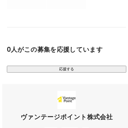
そんな理想の働き方のために

「今のうちに仕事に全力で取り組みたいけど、このままでい
いのか」

「自分はどんな仕事を選択するべきか」

などの疑問を解決するプラットフォームを提供します！

0人がこの募集を応援しています
▍ヴァンテージポイントが提供している価値

￣￣￣￣￣￣￣￣￣￣￣￣￣￣￣￣￣￣￣￣￣￣

あなたには完全在宅の法人営業として

応援する
企業へ採用支援を提供していただきます。

その理由は、やりたいことがない方に向いているからです。

採用業界は、いろんな業界を深く知ることができ経営の視点
が養われます。

また顧客企業の社長とも対峙するため、経営者の人脈ができ
ます。

ヴァンテージポイント株式会社
そして
