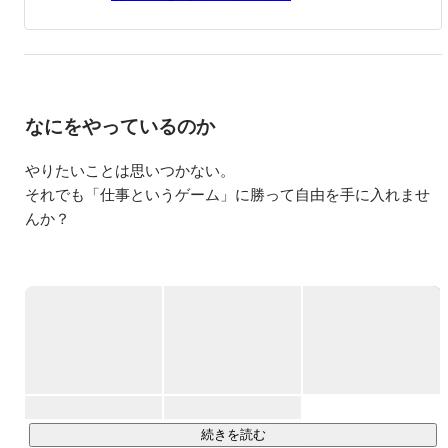
ーキングで働き方自由自在を実現)。5～7年目は再度仕事
に集中し、更なる顧客満足の追求、売上向上、代理店の開
拓・育成、委託先の取締役に就任し、中途採用・育成・マ
ネジメント、大阪営業所の立上(0→1)に注力(２年間で年間
売上２億円の営業組織を構築)、年収5,000万円を達成。
2018年12月に取締役を退任し、2019年1月にヴァンテージ
なにをやっているのか
ポイント株式会社を設立、代表取締役の就任。
やりたいことは思いつかない。

それでも「仕事というゲーム」に勝って自由を手に入れませ
んか？

ご覧いただきありがとうございます。

弊社では

”フリーランス営業”のマネジメントを行っております。

自分の市場価値を高め

「自由な時間」に「自由な場所」で、「好きな金額」を稼
ぐ。

続きを読む