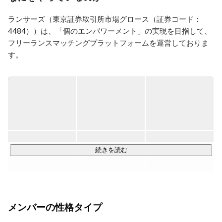
ことで、多様な価値観と文化に触れることができ、さら
に、私自身の価値観の幅を広げることができた。「まだ
ランサーズ（東京証券取引所市場グロース（証券コード：
知らないことを知ってもらうことで人に楽しさや喜びを
4484））は、「個のエンパワーメント」の実現を目指して、
提供し、その先にある地方創生の実現に貢献する」をモ
ットーに。

フリーランスマッチングプラットフォームを運営しておりま
す。

【私の強み】

　「目標達成に向けた実行力」と「コミュニケーション
すべてのビジネスを「ランサーの力」で前進させる／誰もが
能力（特にに傾聴力）」

自分らしく才能を発揮し、「誰かのプロ」になれる社会をつ
     目標を定めてそこから逆算をし、PDCAサイクルを回
くる

し続けることによって実現させる力がある。また、　現
体験を活かしながら、周囲を巻き込み、楽しませること
や、喜び、感動を提供することができ、周囲の喜びを自
～ビジョン～

分の喜びと考えることができる。

人と経済の可能性を、テクノロジーで解き放つ

Unlock the potential of people and the economy with 
続きを読む
【人生において大事にしていること】

technology

　「まだ知らないことを知ってもらい夢中にさせる」
「人との繋がり」「人々に喜びや感動を与える」

ランサーズが目指すのは、「日本の経済と、そこで働く人の
【趣味・特技】

アップデート」です。

キャンプ・登山・旅が好きです。「これまで見たことな
メンバーの性格タイプ
私たちは、日本の産業そのものを、より新しく、よりしなや
い場所に行って刺激を受けること」が快感になってい
かな姿へと進化させたいと考えています。
