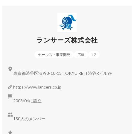
佐々木 香織
コーポレート・スタッフ
ランサーズ株式会社
セールス・事業開発
広報
+
7
東京都渋谷区渋谷3-10-13 TOKYU REIT渋谷Rビル9F
https://www.lancers.co.jp
2008/04に設立
150人のメンバー
池田 朋也
コーポレート・スタッフ