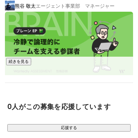
て、気づけば周りの人を巻き込んで企画していることが
熊谷 敬太
エージェント事業部 マネージャー
多いです。

いま、世界はかつてない変化のただ中になります。

　趣味　アウトドア全般（特にキャンプ、登山、旅”世
インターネットの普及に続き、AIの登場によって、人とAI、
界１５カ国・日本４５都道府県”）

産業とAIの融合が急速に進んでいます。

　　　　”さらにその体験したことを発信して、素晴ら
しかし一方で、意味ある価値を生み出し、顧客に喜ばれるこ
しさを伝えるところまで”

と。

　　　　アウトドアの魅力を伝えたくて→　
そして、個人が成長し社会に貢献すること。

https://www.kumakuma1018.com/

続きを見る
この普遍的な原則は、これから100年経っても変わることは
ありません。

そのなかでランサーズは、企業と個人、そしてその関係性が
織りなす「経済」そのもののOSをアップデートすることに挑
宮﨑 真帆
HR部
みます。

0人がこの募集を応援しています
AIと人の力を最大限に活かし、日本の産業と経済の可能性を
応援する