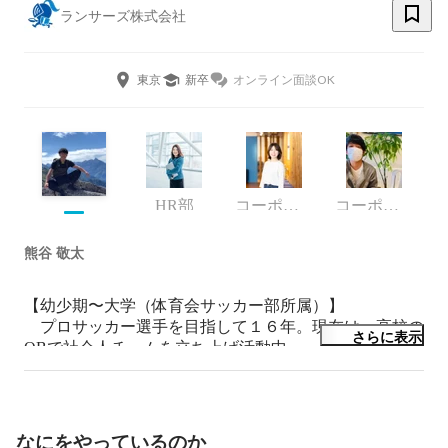
ランサーズ株式会社
東京
新卒
オンライン面談OK
HR部
コーポレート・スタッフ
コーポレート・スタッフ
熊谷 敬太
【幼少期〜大学（体育会サッカー部所属）】

　プロサッカー選手を目指して１６年。現在は、高校の
さらに表示
OBで社会人チームを立ち上げ活動中。

【社会人】

リコージャパンの営業職から川崎市役所に転職

転職のタイミングで、世界一周（１０カ国）の旅に出た
なにをやっているのか