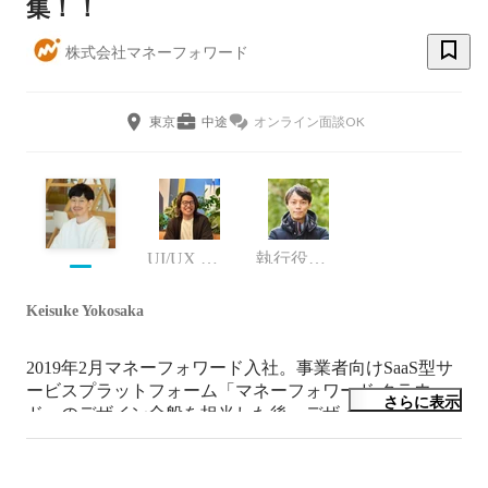
集！！
株式会社マネーフォワード
東京
中途
オンライン面談OK
UI/UX デザイナー
執行役員 CDO
Keisuke Yokosaka
2019年2月マネーフォワード入社。事業者向けSaaS型サ
ービスプラットフォーム「マネーフォワード クラウ
さらに表示
ド」のデザイン全般を担当した後、デザイン組織立ち上
げとマネジメントを担当しています。

「仕事が楽しい」をつくるはビジネスカンパニー デザ
イン部のミッションです。
