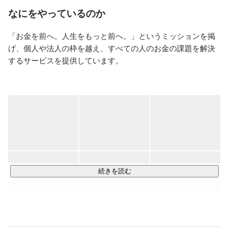
業務課題の解決だけではなく仕事の時間を通じてユーザ
なにをやっているのか
ーの人生が豊かになる、ワクワクするような体験を提供
したいです。
「お金を前へ。人生をもっと前へ。」というミッションを掲
げ、個人や法人の枠を越え、すべての人のお金の課題を解決
するサービスを提供しています。

これから社会はどう変わりゆくのか？人生の意味はどう変化
するのか？その時お金の果たす役割とは？未来はいつだっ
て、確実ではありません。 大切なのは、誰もが前を向いて踏
み出していける世の中をつくること。そのためにすべきこと
をひとつずつ見つけ、 実現していくのが私たちの使命です。

私たちがフォーカスすることは個人のお金の悩みや不安、企
業の経営を改善し、ユーザーに寄り添いながら日本の生産性
続きを読む
を飛躍的に向上させること。結果、私たちのサービスが日本
でNo.1の「お金のプラットフォーム」として選ばれることを
目指しています。
