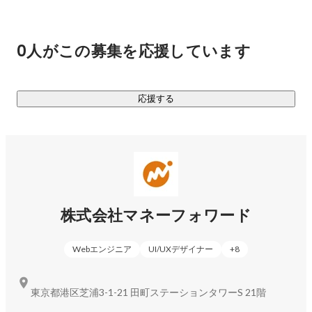
・創業時から独自開発している家計簿アプリ「マネーフォワ
ードME」は利用者数1700万人を突破

・SaaS×Fintech領域で国内最大級のユーザー基盤とプロダク
0人がこの募集を応援しています
トラインアップを提供

・2017年に上場を果たし、2021年には東証一部へ、2022年
4月には東証プライム市場へ市場変更。

応援する
このようにtoC/toB両領域にまたがった多様なプロダクト展開
で、点ではなく面の力で加速度的に日本中のお金に関する課
題の解決を促進しています。

▼サービス一覧（※ここにご紹介しているのは一部です）

株式会社マネーフォワード
■MoneyForward Home（個人向け）

　・『マネーフォワード ME』-お金の見える化アプリ

Webエンジニア
UI/UXデザイナー
+
8
　・『MONEY PLUS』-読者のマネーリテラシーを向上するメ
ディア

東京都港区芝浦3-1-21 田町ステーションタワーS 21階
■MoneyForward Business（法人向けクラウドサービス）
