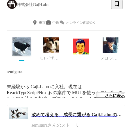
株式会社Gaji-Labo
東京
中途
オンライン面談OK
UIデザイナーリード
フロントエンドエンジニア
semigura
未経験から Gaji-Labo に入社。現在は 
React/TypeScript/Next.js の案件で MUI を使ったコンポーネ
さらに表示
ント組み込みを担当。プロジェクトチームのリードとして
共に組み込み作業をしているメンバーの進行管理も行って
います。休日はだいたい家で音楽を聴いており、たまにラ
改めて考える、成長に繋がる Gaji-Labo の文化①: 振り返り日報
イブに出かけています。
semiguraさんのストーリー