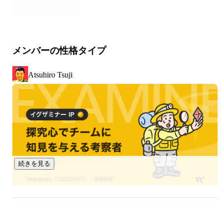
・UI デザインや、フロントエンド開発の専門家が必要なフェ
ーズに入ったスタートアップを技術支援

・さまざまなスタートアップにチームメンバーとして参画
し、チームや事業の課題を解決

メンバーの性格タイプ
・言われた作業をするのではなく、事業成長に寄与するため
のチームワークを発揮

Atsuhiro Tsuji
【どんな会社と仕事をしているか】

・スタートアップ シード〜シリーズA：41.7%

・スタートアップのシリーズB以降：11.1%

・上場企業：19.4%

・上場企業子会社の新規事業：5.6%

・その他事業会社：22.2%

（直近3年間の売上に対する一次請け比率：90%越）

続きを見る
Gaji-Labo の仕事の多くは、上記のような「これから事業を伸
ばすぞ」というフェーズのスタートアップの支援をしていま