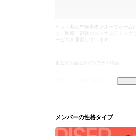
ペット共生型障害者グループホーム
に、医療・福祉のコンサルティング
ービスを運営しています。
▍医療と福祉のインフラを構築

私たちは、福祉・医療のコンサルティング
▼tocotocoが展開する事業

・介護サービス包括型グループホーム：toco
・日中サービス支援型障害者グループホーム：to
メンバーの性格タイプ
・精神科訪問看護サービス：tocotoco nur
・生活介護・障がい者デイサービス：tocoto