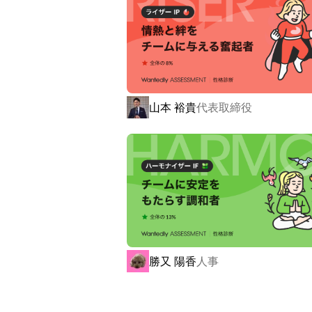
・就労継続支援サービス：tocotoco wor
　※企業HP：
https://to-co-to-co.co.jp/
中でも、tocotoco homeの一つで
一般的な障がい者グループホームとは
推奨。

山本 裕貴
代表取締役
動物との共生環境を整えることで、「
ト殺処分問題」という3つの社会課題
を浴びています。

2018年8月からスタートし、オープン
方々の生活を支援しています。

また、2021年3月には、日本マーケ
ホーム開設拠点数」「障がい者グループ
勝又 陽香
人事
した。
