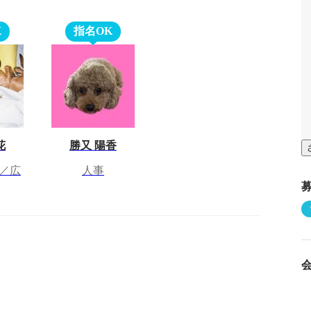
K
指名OK
花
勝又 陽香
／広
人事