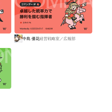
k

ある「ペット共生型障害者グループホーム」は、

異なり、空き家を活用し、保護犬や保護猫の引き取りを
中島 優花
経営戦略室／広報部
障がい者グループホームの不足」「空き家問題」「ペッ
を解決するユニークなビジネスモデルで業界内外から注目
累計は2000拠点となり、1万人を超える障がいのある
ティングリサーチ機構の調査において「障がい者グループ
ホーム毎月の新規開設数」の二部門でNo.1を取得しま