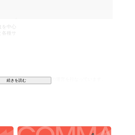
はを中心
と各種サ
と、tocotocoブランドの運営を行なっています。

続きを読む
toco home

cotoco residence

se

co day
