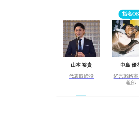
指名O
山本 裕貴
中島 優
代表取締役
経営戦略室
報部