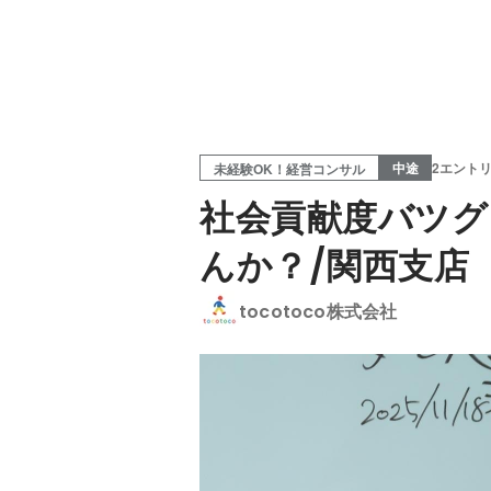
中途
2エント
未経験OK！経営コンサル
社会貢献度バツグ
んか？/関西支店
tocotoco株式会社