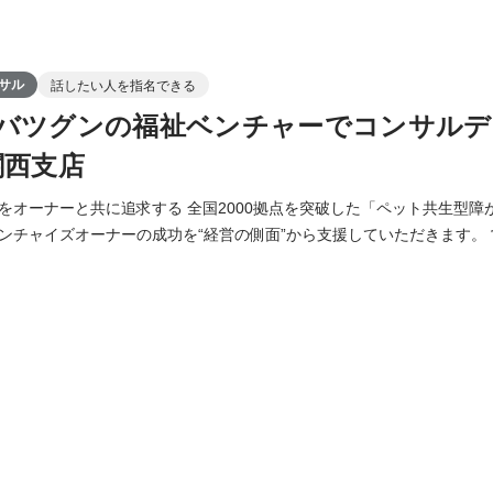
サル
話したい人を指名できる
バツグンの福祉ベンチャーでコンサルデ
関西支店
全国2000拠点を突破した「ペット共生型障がい者グループホー
ャイズオーナーの成功を“経営の側面”から支援していただきます。 営業担当からオーナ
ループホームのオープン前から事業計画の打ち合わせを行ない、物件の
ます。 オープン後には、資金調達支援や収支管理/新規事業提案などの