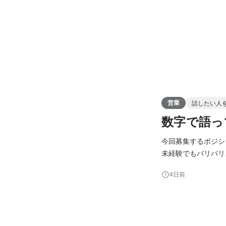
営業
話したい人
数字で語っ
今回募集するポジシ
未経験でもバリバリ
す！現場とのコミュ
4日前
がいは120％ 【
課題