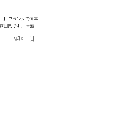
 】 フランクで同年
雰囲気です。 ☆頑張
0
支え合うこと ・