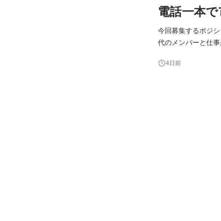
電話一本で
今回募集するポジシ
代のメンバーと仕事
りを評価する評価制度のため、
4日前
もちろんありますが