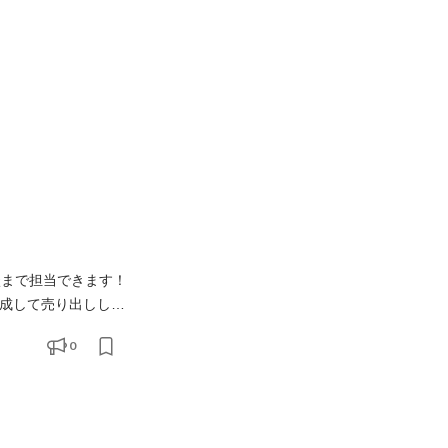
談まで担当できます！
作成して売り出ししま
をマッチング！やり
0
が好きな方 ・社会