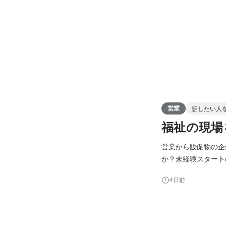
営業
話したい人
福祉の現場
営業から販促物の企
か？未経験スタート
かし、現場は日々、
4日前
は、福祉事業を運営