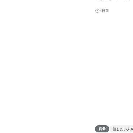
きる ・裁量が持てる
4日前
ティブあり✨ ◎お仕事内容 ・メンバーのOJT、目標設定、1on1実施ができ、メンバーの成長に寄与 ・チーム
KPI設計
営業
話したい人