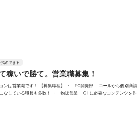
を指名できる
て稼いで勝て。営業職募集！
ョンは営業職です！ 【募集職種】 ・ FC開発部 コールから個別商
こなしている職員も多数！ ・ 物販営業 GHに必要なコンテンツを
ニケーションが重要 ・ 人材紹介営業 働きたい人と採用したい企業
条件】 ・明るくポジティブな方 ・チームワークを大切にできる方 ・動物