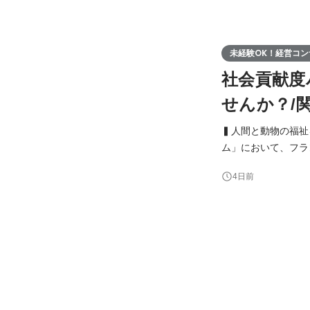
未経験OK！経営コン
社会貢献度
せんか？/
▍人間と動物の福祉をオーナーと共に追求する 
ム」において、フランチ
ー様を引き継ぎ、グ
4日前
のサポートを行ない