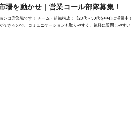
市場を動かせ｜営業コール部隊募集！
ョンは営業職です！ チーム・組織構成：【20代～30代を中心に活躍中！
ができるので、コミュニケーションも取りやすく、気軽に質問しやすい
早期にコアメンバーとして活躍できます！ 個人の成果に対するインセンティブは
、 私たちはチームで成果を出すことも大切にしています。 ・チームで