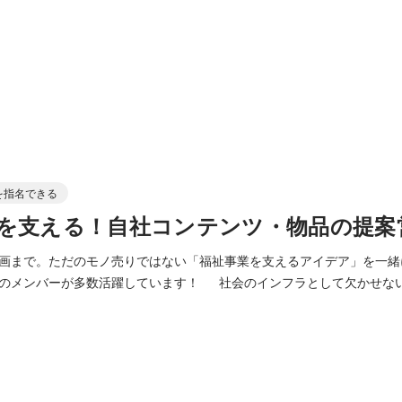
を指名できる
を支える！自社コンテンツ・物品の提案
画まで。ただのモノ売りではない「福祉事業を支えるアイデア」を一緒
のメンバーが多数活躍しています！ 社会のインフラとして欠かせない
人手不足や、本当に必要な物品や情報が届かないといった課題に直面していま
する方々が「本当に質の高いサービスやケア」に集中できるよう、現場