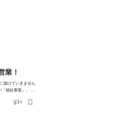
営業！
に届けていきません
「福祉事業」。 し
す。 私たち
0
が求めている物品や