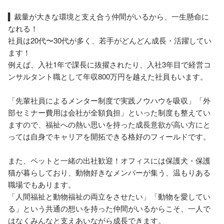
▍裁量が大きな環境と支え合う仲間がいるから、一生懸命に
なれる！

社員は20代〜30代が多く、若手がどんどん成長・活躍してい
ます！

例えば、入社1年で課長に抜擢されたり、入社3年目で経営コ
ンサルタント職として年収800万円を越えた社員もいます。

「先輩社員によるメンター制度で実践ノウハウを吸収」「外
部セミナー費用は会社が全額負担」といった制度も整えてい
ますので、福祉への熱い思いを持った成長意欲が高い方にと
っては自身でキャリアを開拓できる格好のフィールドです。

また、ペットと一緒の出社歓迎！オフィスには保護犬・保護
猫が暮らしており、動物好きなメンバーが集う、温もりある
職場でもあります。

「人間福祉と動物福祉の両立をさせたい」「動物を愛してい
る」という共通の想いを持った仲間がいるからこそ、一人で
はなくみんなと支えあいながら成長できます。
