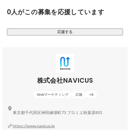
忘れず、プレイヤーのみなさんと一心同体になって歩んでい
0人がこの募集を応援しています
きたいと考えています。

＜ご支援実績＞

応援する
RPG、アクション、FPS、MOBA、音楽ゲーム、シュミレー
ションなど、国内外のビッグタイトルを多数ご支援し、大き
な実績を出しています！

★A社様

元々メンバーが大ファンだった大規模eスポーツタイトルの長
期的なSNSコミュニティ戦略・運用を自主提案。

株式会社NAVICUS
熱意がかわれて提案が受け入れられ、約3年にわたり様々な施
策を実行。

Webマーケティング
広報
+
8
世界大会中のワードトレンド上位入りに貢献。

★B社様

東京都千代田区神田練塀町73 プロミエ秋葉原801
新作スマホRPGゲームのXアカウントを開設・運用戦略を策定
しキャンペーンを行い9万人のフォロワーを獲得。

https://www.navicus.jp