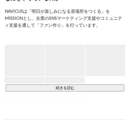
用のスペシャリストとしてユーザーとの関係性を築くこ
とに長けている。

NAVICUSは「明日が楽しみになる居場所をつくる」を
「End User」に響く施策の打ち出しに敵なし！

MISSIONとし、企業のSNSマーケティング支援やコミュニテ
三度の飯よりゲームが好き。故にしっかりとした食事は
あまりとらず生野菜と果物をそのまま食べている姿が見
ィ支援を通して「ファン作り」を行っています。

受けられる。
【サービスライン】

ゲーム・エンタメ業界におけるSNSマーケティング支援

●ゲームのファンをより増やす戦略設計、タイトルをさらに盛
り上げるための施策考案や運営

●ゲームタイトルの認知獲得、ファンの熱量増加、期待値醸成
のためのキャンペーン企画～実行

●ゲームタイトルのオフラインイベントの企画～実行

●クチコミ分析等をクライアントにフィードバックし、サービ
続きを読む
ス改善を提案

●新規プロジェクトやSNSに囚われない企画考案

私たちは大好きなゲーム業界を盛り上げたいと思っていま
す。

ゲームが好きだからこそ、ゲームプレイヤーとしての視点を