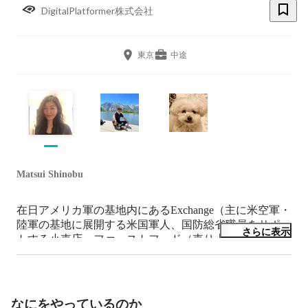
DigitalPlatformer株式会社
東京
中途
Matsui Shinobu
在日アメリカ軍の基地内にあるExchange（主に米空軍・
陸軍の基地に展開する米国軍人、国防総省職員をサポー
さらに表示
トする小売店・ファーストフード（売り上げ規模全米53
位）で、Exchange 125年の歴史上はじめて日本人として
General Managerになった経験を持つ。今はまったく業種
が違いますが、米軍基地・Exchangeでの経験を活かし、
diversityな職場を作り上げていきたいと思っています！

なにをやっているのか