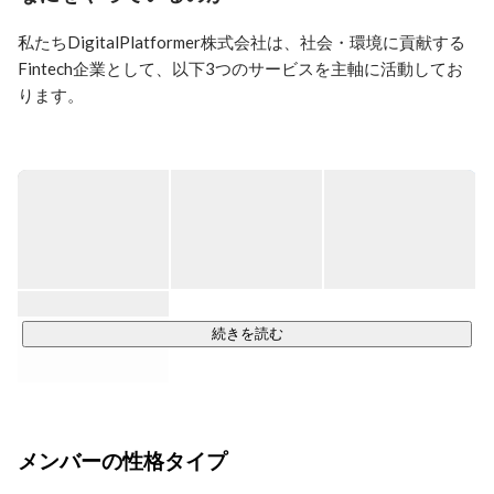
好きな言葉・信じてる言葉は「笑う門には福来る」 
私たちDigitalPlatformer株式会社は、社会・環境に貢献する
Fintech企業として、以下3つのサービスを主軸に活動してお
ります。

・デジタル地域通貨、分散型ID発行SaaSの開発、提供、導入
支援

・ブロックチェーンを活用した金融・文書管理プラットフォ
ームのシステム開発

・ブロックチェーンを活用したデジタル化推進のコンサルテ
ィング　等

地域経済やコミュニティ活性化のツールとして、デジタル通
続きを読む
貨への期待が集まっている中、

国内のDX化をすすめ、新たな経済循環を生み出すため、実経
済へのデジタル通貨サービスの浸透を促進します。

メンバーの性格タイプ
■私たちのMission

お金の移動コストと移動時間を限りなくゼロにする
