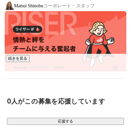
コーポレート・スタッフ
Matsui Shinobu
"Who your are"を証明する力を、中央から個人へ

■私たちのVision

ブロックチェーン技術を用いて、誰もが安心してつながれる
社会の信頼インフラを構築し、瞬時・安全・効率的に価値の
やり取りができる社会を創る

■私たちが大切にするValue

続きを見る
・テクノロジーの力で、世界をよりよく、住みやすくする

・共に支え合い、日々進化するチームになる

・リスクを恐れず挑戦する人を推奨する

・意義をもって行動する

・世界中で我々のプロダクトが使われることをイメージする

0人がこの募集を応援しています
■分散型ID発行・管理プラットフォーム　「SHIKI Platform」

SHIKIは分散型ID（DID）の発行・管理を行うプラットフォー
ムです。

応援する
これまでは様々なサービス、アプリにおいてポイントや割引