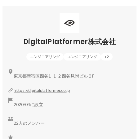
を受ける場合等、”それぞれのサービス提供元"に対し、ID登
録、会員登録、利用者登録を行う必要がありました。SHIKIで
は、ユーザーがアイデンティにまつわるコンテンツのコント
ロール権を自ら保持し、ユーザーの許可した限りで各サービ
スへの連携を可能にします。分散型IDにさまざまな
VC（Verifaiable Credential）が紐づき、ユーザーは　”自身の
DigitalPlatformer株式会社
意思”で各サービスに必要なVCを提示でき、サービス側は提示
されたVCに応じたサービスを提供できます。

エンジニアリング
エンジニアリング
+
2
■デジタル通貨で地域経済の活性化を目指す■

東京都新宿区四谷1−1−2 四谷見附ビル５F
デジタル通貨やデジタル商品券は、アフターコロナの地域経
済活性化の助けになるはずです。地域振興券のように地元の
https://digitalplatformer.co.jp
お店で使えるクーポンなどによって経済効果をもたらすほ
か、給与の支払い、企業間取引での活用によって高い効果を
2020/04に設立
生み出します。

また、デジタル通貨に用いられる分散型台帳技術には、「取
引先をトレースできる」という特性があります。これを活か
22人のメンバー
せば、地域の生産品のサプライチェーンを可視化することが
可能です。地域経済を透明化することで、より安全で安定的