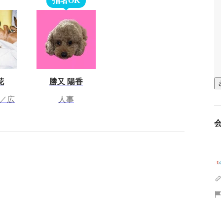
指名OK
花
勝又 陽香
／広
人事