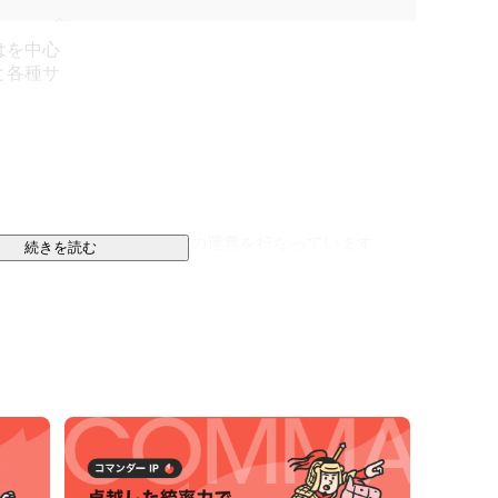
はを中心
と各種サ
と、tocotocoブランドの運営を行なっています。

続きを読む
toco home

cotoco residence

se

co day

k
