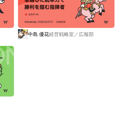
ある「ペット共生型障害者グループホーム」は、

異なり、空き家を活用し、保護犬や保護猫の引き取りを
中島 優花
経営戦略室／広報部
障がい者グループホームの不足」「空き家問題」「ペッ
を解決するユニークなビジネスモデルで業界内外から注目
累計は2000拠点となり、1万人を超える障がいのある
ティングリサーチ機構の調査において「障がい者グループ
ホーム毎月の新規開設数」の二部門でNo.1を取得しま
社会に与えたインパクト
