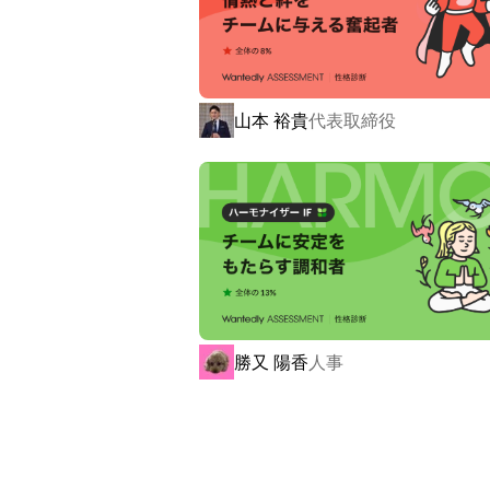
中でも、tocotoco homeの一つで
一般的な障がい者グループホームとは
推奨。

山本 裕貴
代表取締役
動物との共生環境を整えることで、「
ト殺処分問題」という3つの社会課題
を浴びています。

2018年8月からスタートし、オープン
方々の生活を支援しています。

また、2021年3月には、日本マーケ
ホーム開設拠点数」「障がい者グループ
勝又 陽香
人事
した。

▼ペット共生型障害者グループホームが
・空き家活用頭数：1193棟
