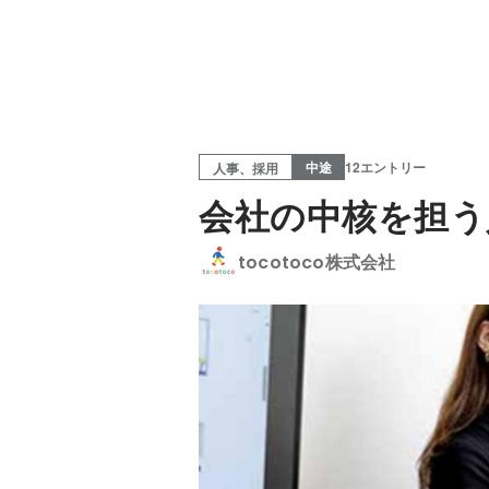
中途
12エントリー
人事、採用
会社の中核を担う
tocotoco株式会社