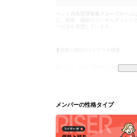
ペット共生型障害者グループホーム
に、医療・福祉のコンサルティング
ービスを運営しています。
▍医療と福祉のインフラを構築

私たちは、福祉・医療のコンサルティング
▼tocotocoが展開する事業

・介護サービス包括型グループホーム：toco
・日中サービス支援型障害者グループホーム：to
メンバーの性格タイプ
・精神科訪問看護サービス：tocotoco nur
・生活介護・障がい者デイサービス：tocoto
・就労継続支援サービス：tocotoco wor
　※企業HP：
https://to-co-to-co.co.jp/