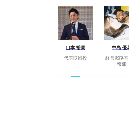
山本 裕貴
中島 優
代表取締役
経営戦略室
報部