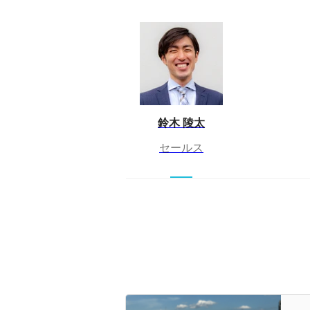
鈴木 陵太
セールス