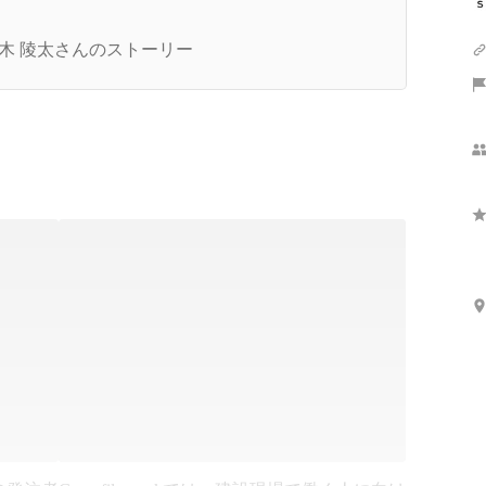
学中退→スノーボーダー→不動産トップセールス
経てシェルフィーに入社した理由
木 陵太さんのストーリー