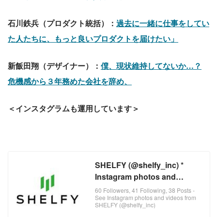
石川鉄兵（プロダクト統括）：
過去に一緒に仕事をしてい
た人たちに、もっと良いプロダクトを届けたい」
新飯田翔（デザイナー）：
僕、現状維持してないか…？
危機感から３年務めた会社を辞め、
＜インスタグラムも運用しています＞
SHELFY (@shelfy_inc) *
Instagram photos and
videos
60 Followers, 41 Following, 38 Posts -
See Instagram photos and videos from
SHELFY (@shelfy_inc)