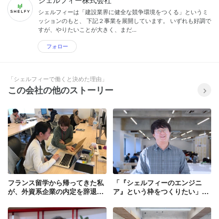
シェルフィーは「建設業界に健全な競争環境をつくる」というミ
ッションのもと、 下記２事業を展開しています。 いずれも好調で
すが、やりたいことが大きく、まだ...
フォロー
「シェルフィーで働くと決めた理由」
この会社の他のストーリー
フランス留学から帰ってきた私
「『シェルフィーのエンジニ
が、外資系企業の内定を辞退し
ア』という枠をつくりたい」22
て、建設×ITのスタートアップ
歳最年少エンジニアの挑戦
に入社した理由