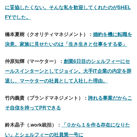
に妥協したくない。そんな私を歓迎してくれたのがSHEL
FYでした。
橋本夏樹（クオリティマネジメント）：
婚約を機に転職を
決意。家族に見せたいのは「生き生きと仕事をする姿」
仲原知輝（マーケター）：
創業6日目のシェルフィーにセ
ールスインターンとしてジョイン。大手IT企業の内定を辞
退し、マーケターの社員として入社した理由。
竹内義貴（ブランドマネジメント）：
誇れる事業だからこ
そ自信を持ってPRできる
鈴木晶子（.work統括）：
「０から１を作る存在になりた
い」とシェルフィーの社員第一号に